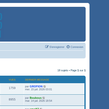
S’enregistrer
Connexion
18 sujets • Page
1
sur
1
VUES
DERNIER MESSAGE
par
GROFION
1759
mer. 15 juil. 2026 03:01
par
Boubous
8955
mar. 14 juil. 2026 18:54