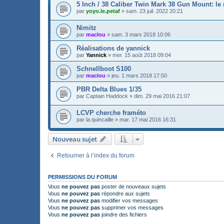
5 Inch / 38 Caliber Twin Mark 38 Gun Mount: l
par
yoyo.le.petaf
»
sam. 23 juil. 2022 20:21
Nimitz
par
maclou
»
sam. 3 mars 2018 10:06
Réalisations de yannick
par
Yannick
»
mer. 15 août 2018 09:04
Schnellboot S100
par
maclou
»
jeu. 1 mars 2018 17:50
PBR Delta Blues 1/35
par
Captain Haddock
»
dim. 29 mai 2016 21:07
LCVP cherche framéto
par
la quincaille
»
mar. 17 mai 2016 16:31
Nouveau sujet
Retourner à l’index du forum
PERMISSIONS DU FORUM
Vous
ne pouvez pas
poster de nouveaux sujets
Vous
ne pouvez pas
répondre aux sujets
Vous
ne pouvez pas
modifier vos messages
Vous
ne pouvez pas
supprimer vos messages
Vous
ne pouvez pas
joindre des fichiers