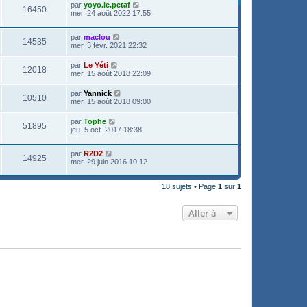
par
yoyo.le.petaf
16450
mer. 24 août 2022 17:55
par
maclou
14535
mer. 3 févr. 2021 22:32
par
Le Yéti
12018
mer. 15 août 2018 22:09
par
Yannick
10510
mer. 15 août 2018 09:00
par
Tophe
51895
jeu. 5 oct. 2017 18:38
par
R2D2
14925
mer. 29 juin 2016 10:12
18 sujets • Page
1
sur
1
Aller à