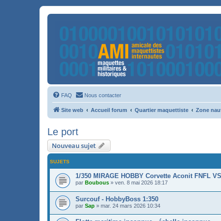
FAQ
Nous contacter
Site web
Accueil forum
Quartier maquettiste
Zone nau
Le port
Nouveau sujet
SUJETS
1/350 MIRAGE HOBBY Corvette Aconit FNFL VS 
par
Boubous
»
ven. 8 mai 2026 18:17
Surcouf - HobbyBoss 1:350
par
Sap
»
mar. 24 mars 2026 10:34