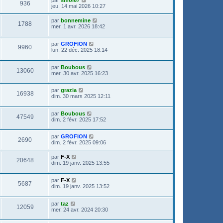
par
smol67
936
jeu. 14 mai 2026 10:27
par
bonnemine
1788
mer. 1 avr. 2026 18:42
par
GROFION
9960
lun. 22 déc. 2025 18:14
par
Boubous
13060
mer. 30 avr. 2025 16:23
par
grazia
16938
dim. 30 mars 2025 12:11
par
Boubous
47549
dim. 2 févr. 2025 17:52
par
GROFION
2690
dim. 2 févr. 2025 09:06
par
F-X
20648
dim. 19 janv. 2025 13:55
par
F-X
5687
dim. 19 janv. 2025 13:52
par
taz
12059
mer. 24 avr. 2024 20:30