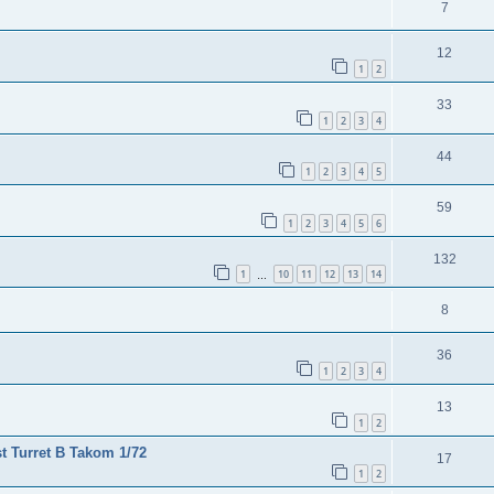
7
12
1
2
33
1
2
3
4
44
1
2
3
4
5
59
1
2
3
4
5
6
132
1
10
11
12
13
14
…
8
36
1
2
3
4
13
1
2
t Turret B Takom 1/72
17
1
2