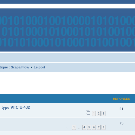
tique : Scapa Flow
Le port
RÉPONSES
type VIIC U-432
21
1
2
3
75
1
4
5
6
7
8
…