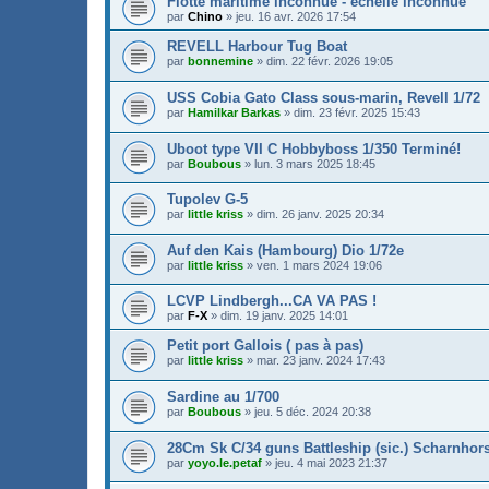
Flotte maritime inconnue - échelle inconnue
par
Chino
»
jeu. 16 avr. 2026 17:54
REVELL Harbour Tug Boat
par
bonnemine
»
dim. 22 févr. 2026 19:05
USS Cobia Gato Class sous-marin, Revell 1/72
par
Hamilkar Barkas
»
dim. 23 févr. 2025 15:43
Uboot type VII C Hobbyboss 1/350 Terminé!
par
Boubous
»
lun. 3 mars 2025 18:45
Tupolev G-5
par
little kriss
»
dim. 26 janv. 2025 20:34
Auf den Kais (Hambourg) Dio 1/72e
par
little kriss
»
ven. 1 mars 2024 19:06
LCVP Lindbergh...CA VA PAS !
par
F-X
»
dim. 19 janv. 2025 14:01
Petit port Gallois ( pas à pas)
par
little kriss
»
mar. 23 janv. 2024 17:43
Sardine au 1/700
par
Boubous
»
jeu. 5 déc. 2024 20:38
28Cm Sk C/34 guns Battleship (sic.) Scharnhors
par
yoyo.le.petaf
»
jeu. 4 mai 2023 21:37