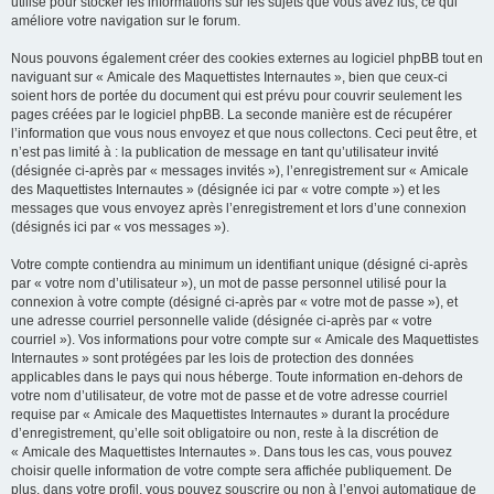
utilisé pour stocker les informations sur les sujets que vous avez lus, ce qui
améliore votre navigation sur le forum.
Nous pouvons également créer des cookies externes au logiciel phpBB tout en
naviguant sur « Amicale des Maquettistes Internautes », bien que ceux-ci
soient hors de portée du document qui est prévu pour couvrir seulement les
pages créées par le logiciel phpBB. La seconde manière est de récupérer
l’information que vous nous envoyez et que nous collectons. Ceci peut être, et
n’est pas limité à : la publication de message en tant qu’utilisateur invité
(désignée ci-après par « messages invités »), l’enregistrement sur « Amicale
des Maquettistes Internautes » (désignée ici par « votre compte ») et les
messages que vous envoyez après l’enregistrement et lors d’une connexion
(désignés ici par « vos messages »).
Votre compte contiendra au minimum un identifiant unique (désigné ci-après
par « votre nom d’utilisateur »), un mot de passe personnel utilisé pour la
connexion à votre compte (désigné ci-après par « votre mot de passe »), et
une adresse courriel personnelle valide (désignée ci-après par « votre
courriel »). Vos informations pour votre compte sur « Amicale des Maquettistes
Internautes » sont protégées par les lois de protection des données
applicables dans le pays qui nous héberge. Toute information en-dehors de
votre nom d’utilisateur, de votre mot de passe et de votre adresse courriel
requise par « Amicale des Maquettistes Internautes » durant la procédure
d’enregistrement, qu’elle soit obligatoire ou non, reste à la discrétion de
« Amicale des Maquettistes Internautes ». Dans tous les cas, vous pouvez
choisir quelle information de votre compte sera affichée publiquement. De
plus, dans votre profil, vous pouvez souscrire ou non à l’envoi automatique de