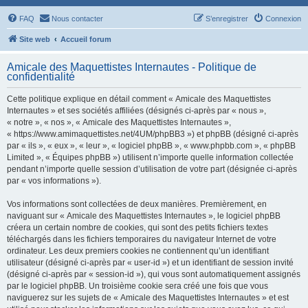
FAQ
Nous contacter
S’enregistrer
Connexion
Site web
Accueil forum
Amicale des Maquettistes Internautes - Politique de
confidentialité
Cette politique explique en détail comment « Amicale des Maquettistes
Internautes » et ses sociétés affiliées (désignés ci-après par « nous »,
« notre », « nos », « Amicale des Maquettistes Internautes »,
« https://www.amimaquettistes.net/4UM/phpBB3 ») et phpBB (désigné ci-après
par « ils », « eux », « leur », « logiciel phpBB », « www.phpbb.com », « phpBB
Limited », « Équipes phpBB ») utilisent n’importe quelle information collectée
pendant n’importe quelle session d’utilisation de votre part (désignée ci-après
par « vos informations »).
Vos informations sont collectées de deux manières. Premièrement, en
naviguant sur « Amicale des Maquettistes Internautes », le logiciel phpBB
créera un certain nombre de cookies, qui sont des petits fichiers textes
téléchargés dans les fichiers temporaires du navigateur Internet de votre
ordinateur. Les deux premiers cookies ne contiennent qu’un identifiant
utilisateur (désigné ci-après par « user-id ») et un identifiant de session invité
(désigné ci-après par « session-id »), qui vous sont automatiquement assignés
par le logiciel phpBB. Un troisième cookie sera créé une fois que vous
naviguerez sur les sujets de « Amicale des Maquettistes Internautes » et est