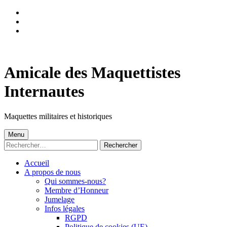
Skip
to
Skip
main
to
Skip
navigation
main
to
content
footer
Amicale des Maquettistes
Internautes
Maquettes militaires et historiques
Menu
Rechercher :
Accueil
A propos de nous
Qui sommes-nous?
Membre d’Honneur
Jumelage
Infos légales
RGPD
Politique de cookies (UE)