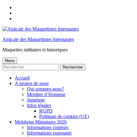
Skip
to
Skip
main
to
Skip
navigation
main
to
content
footer
Amicale des Maquettistes Internautes
Maquettes militaires et historiques
Menu
Rechercher :
Accueil
A propos de nous
Qui sommes-nous?
Membre d’Honneur
Jumelage
Infos légales
RGPD
Politique de cookies (UE)
Molsheim Miniatures 2026
Informations visiteurs
Informations exposants