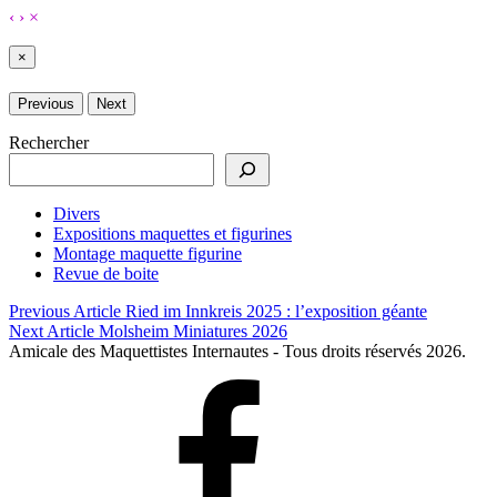
‹
›
×
×
Previous
Next
Skip
Rechercher
back
to
main
Divers
navigation
Expositions maquettes et figurines
Montage maquette figurine
Revue de boite
Navigation
Previous Article
Ried im Innkreis 2025 : l’exposition géante
Next Article
Molsheim Miniatures 2026
de
Amicale des Maquettistes Internautes - Tous droits réservés 2026.
l’article
Facebook