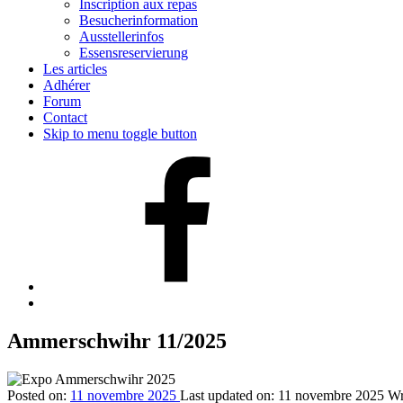
Inscription aux repas
Besucherinformation
Ausstellerinfos
Essensreservierung
Les articles
Adhérer
Forum
Contact
Skip to menu toggle button
Facebook
Back
to
top
Ammerschwihr 11/2025
↑
Posted on:
11 novembre 2025
Last updated on:
11 novembre 2025
Wr