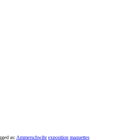
gged as:
Ammerschwihr
exposition
maquettes