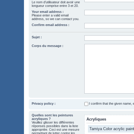
Le nom d’utilisateur doit avoir une
longueur comprise entre 3 et 20.
Your email address :
Please enter a valid email
address, so we can contact you.
Confirm email address :
Sujet :
Corps du message :
Privacy policy :
I confirm that the given name,
Quelles sont les peintures
acryliques ?
Acryliques
Veuillez glisser les différentes
réponses possibles dans la liste
Tamiya Color acrylic pain
appropriée. Ceci est une mesure
permettant de lutter contre les