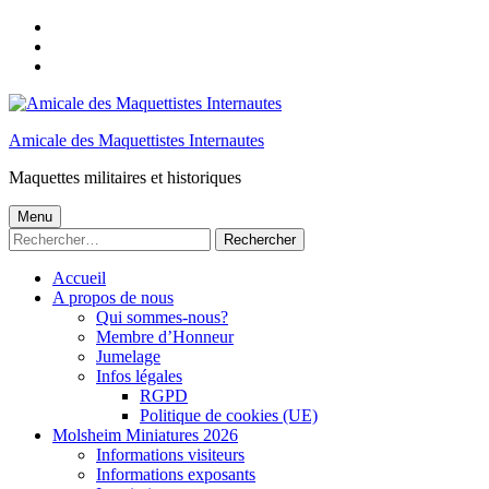
Skip
to
Skip
main
to
Skip
navigation
main
to
content
footer
Amicale des Maquettistes Internautes
Maquettes militaires et historiques
Menu
Rechercher :
Accueil
A propos de nous
Qui sommes-nous?
Membre d’Honneur
Jumelage
Infos légales
RGPD
Politique de cookies (UE)
Molsheim Miniatures 2026
Informations visiteurs
Informations exposants