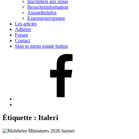
Inscription aux repas
Besucherinformation
Ausstellerinfos
Essensreservierung
Les articles
Adhérer
Forum
Contact
Skip to menu toggle button
Facebook
Back
to
top
Étiquette :
Italeri
↑