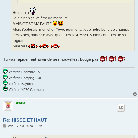
Ho putain
Je dis rien ça va être de ma faute
MAIS C'EST MA FAUTE
Alors j'opterais, mon cher Yoyo, pour le fait que notre belle de champs
des Alpes,trainasse avec quelques RADASSES bien connues de sa
région
Sale va!!
Tu vas rapidement avoir de ses nouvelles, bouge pas
Vétéran Chambre 15
Vétéran Camping-Car
Vétéran Bayonne
Vétéran XF60 Carmaux
grazia
Re: HISSE ET HAUT
M
ven. 12 avr. 2024 09:35
e
s
s