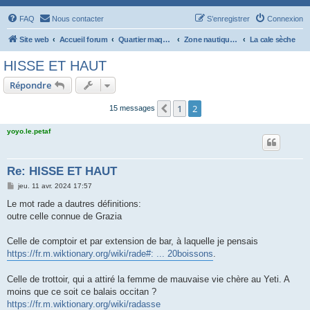
FAQ
Nous contacter
S’enregistrer
Connexion
Site web
Accueil forum
Quartier maquettiste
Zone nautique : Scapa Flow
La cale sèche
HISSE ET HAUT
Répondre
1
2
Précédente
15 messages
yoyo.le.petaf
Re: HISSE ET HAUT
M
jeu. 11 avr. 2024 17:57
e
s
Le mot rade a dautres définitions:
s
outre celle connue de Grazia
a
g
e
Celle de comptoir et par extension de bar, à laquelle je pensais
https://fr.m.wiktionary.org/wiki/rade#: ... 20boissons
.
Celle de trottoir, qui a attiré la femme de mauvaise vie chère au Yeti. A
moins que ce soit ce balais occitan ?
https://fr.m.wiktionary.org/wiki/radasse