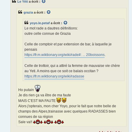
Le Yéti
a écrit :
a
g
e
grazia
a écrit :
yoyo.le.petaf
a écrit :
Le mot rade a dautres définitions:
outre celle connue de Grazia
Celle de comptoir et par extension de bar, à laquelle je
pensais
https://fr.m.wiktionary.org/wiki/rade#: ... 20boissons
.
Celle de trottoir, qui a attiré la femme de mauvaise vie chère
au Yeti. A moins que ce soit ce balais occitan ?
https://fr.m.wiktionary.org/wiki/radasse
Ho putain
Je dis rien ça va être de ma faute
MAIS C'EST MA FAUTE
Alors j'opterais, mon cher Yoyo, pour le fait que notre belle de
champs des Alpes,trainasse avec quelques RADASSES bien
connues de sa région
Sale va!!