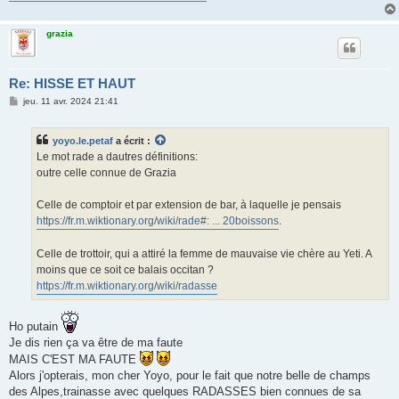
grazia
Re: HISSE ET HAUT
M
jeu. 11 avr. 2024 21:41
e
s
s
yoyo.le.petaf
a écrit :
a
g
Le mot rade a dautres définitions:
e
outre celle connue de Grazia
Celle de comptoir et par extension de bar, à laquelle je pensais
https://fr.m.wiktionary.org/wiki/rade#: ... 20boissons
.
Celle de trottoir, qui a attiré la femme de mauvaise vie chère au Yeti. A
moins que ce soit ce balais occitan ?
https://fr.m.wiktionary.org/wiki/radasse
Ho putain
Je dis rien ça va être de ma faute
MAIS C'EST MA FAUTE
Alors j'opterais, mon cher Yoyo, pour le fait que notre belle de champs
des Alpes,trainasse avec quelques RADASSES bien connues de sa