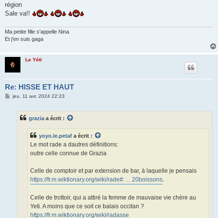
région
Sale va!!
Ma petite fille s'appelle Nina
Et j'en suis gaga
Le Yéti
Re: HISSE ET HAUT
M
jeu. 11 avr. 2024 22:23
e
s
s
grazia
a écrit :
a
g
e
yoyo.le.petaf
a écrit :
Le mot rade a dautres définitions:
outre celle connue de Grazia
Celle de comptoir et par extension de bar, à laquelle je pensais
https://fr.m.wiktionary.org/wiki/rade#: ... 20boissons
.
Celle de trottoir, qui a attiré la femme de mauvaise vie chère au
Yeti. A moins que ce soit ce balais occitan ?
https://fr.m.wiktionary.org/wiki/radasse