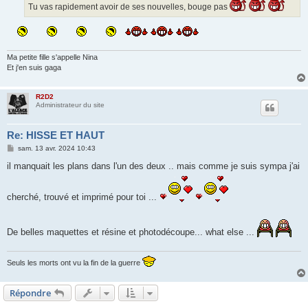
Tu vas rapidement avoir de ses nouvelles, bouge pas
Ma petite fille s'appelle Nina
Et j'en suis gaga
R2D2
Administrateur du site
Re: HISSE ET HAUT
M
sam. 13 avr. 2024 10:43
e
s
il manquait les plans dans l'un des deux .. mais comme je suis sympa j'ai
s
a
g
cherché, trouvé et imprimé pour toi ...
e
De belles maquettes et résine et photodécoupe... what else ...
Seuls les morts ont vu la fin de la guerre
Répondre