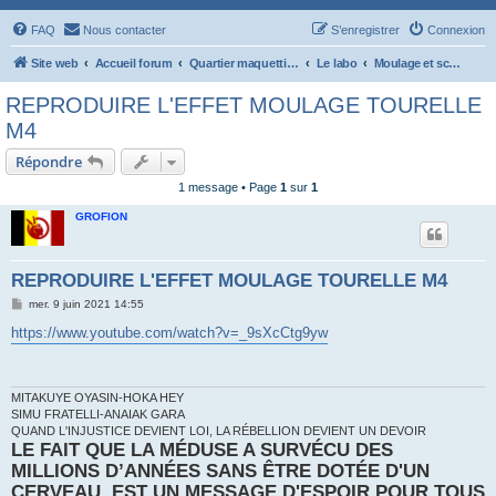
FAQ
Nous contacter
S’enregistrer
Connexion
Site web
Accueil forum
Quartier maquettiste
Le labo
Moulage et sculpture
REPRODUIRE L'EFFET MOULAGE TOURELLE
M4
Répondre
1 message • Page
1
sur
1
GROFION
REPRODUIRE L'EFFET MOULAGE TOURELLE M4
M
mer. 9 juin 2021 14:55
e
s
https://www.youtube.com/watch?v=_9sXcCtg9yw
s
a
g
e
MITAKUYE OYASIN-HOKA HEY
SIMU FRATELLI-ANAIAK GARA
QUAND L'INJUSTICE DEVIENT LOI, LA RÉBELLION DEVIENT UN DEVOIR
LE FAIT QUE LA MÉDUSE A SURVÉCU DES
MILLIONS D’ANNÉES SANS ÊTRE DOTÉE D'UN
CERVEAU, EST UN MESSAGE D'ESPOIR POUR TOUS