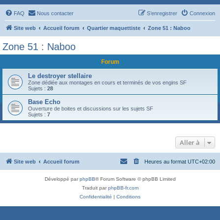
FAQ
Nous contacter
S’enregistrer
Connexion
Site web
Accueil forum
Quartier maquettiste
Zone 51 : Naboo
Zone 51 : Naboo
Forum
Le destroyer stellaire
Zone dédiée aux montages en cours et terminés de vos engins SF
Sujets :
28
Base Echo
Ouverture de boites et discussions sur les sujets SF
Sujets :
7
Aller à
Site web
Accueil forum
Heures au format
UTC+02:00
Développé par
phpBB
® Forum Software © phpBB Limited
Traduit par
phpBB-fr.com
Confidentialité
|
Conditions