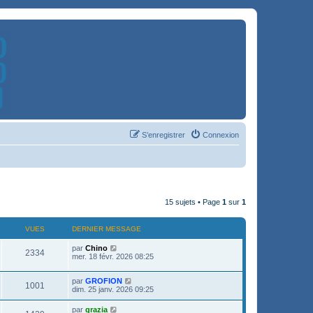
S’enregistrer
Connexion
15 sujets • Page
1
sur
1
VUES
DERNIER MESSAGE
par
Chino
2334
mer. 18 févr. 2026 08:25
par
GROFION
1001
dim. 25 janv. 2026 09:25
par
grazia