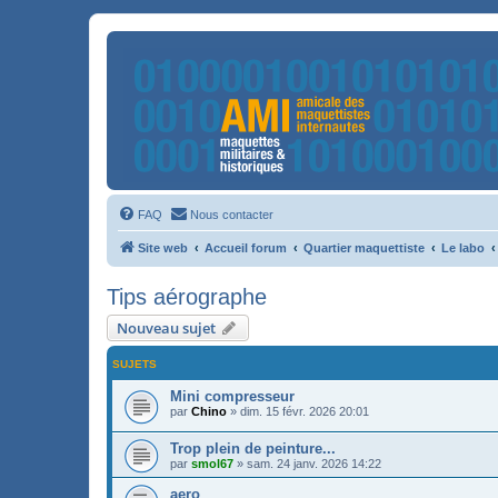
FAQ
Nous contacter
Site web
Accueil forum
Quartier maquettiste
Le labo
Tips aérographe
Nouveau sujet
SUJETS
Mini compresseur
par
Chino
»
dim. 15 févr. 2026 20:01
Trop plein de peinture...
par
smol67
»
sam. 24 janv. 2026 14:22
aero