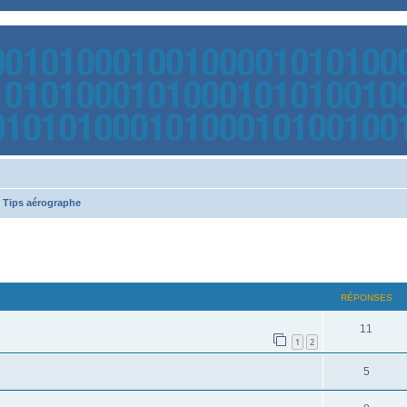
Tips aérographe
RÉPONSES
11
1
2
5