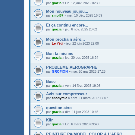
par
grazia
»
lun. 12 janv. 2026 16:30
Mon nouveau joujou...
par
smol67
»
mer. 10 déc. 2025 16:59
Et ça continu encore...
par
grazia
»
jeu. 6 nov. 2025 20:02
Mon prochain aéro...
par
Le Yéti
»
jeu. 22 juin 2023 22:00
Bon la mienne
par
grazia
»
jeu. 30 oct. 2025 16:24
PROBLEME AEROGRAPHE
par
GROFION
»
mar. 20 mai 2025 17:25
Buse
par
grazia
»
ven. 14 févr. 2025 19:03
Avis sur compresseur
par
charlymic
»
sam. 11 mars 2017 17:07
question aéro
par
grazia
»
dim. 11 juin 2023 10:45
Klir
par
grazia
»
lun. 6 mars 2023 09:48
PEINTURE PA/MODEL COLOR A L'AERO