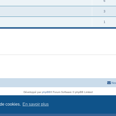
6
3
1
Nou
Développé par
phpBB
® Forum Software © phpBB Limited
Traduit par
phpBB-fr.com
Confidentialité
|
Conditions
 de cookies.
En savoir plus