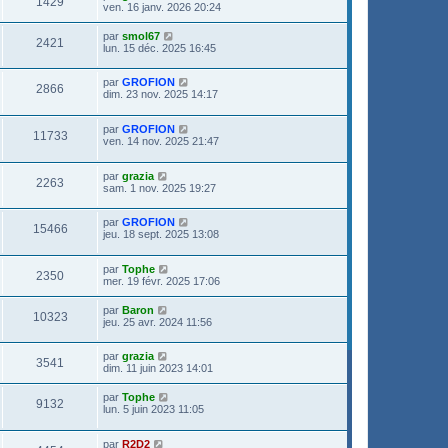
1429
ven. 16 janv. 2026 20:24
par
smol67
2421
lun. 15 déc. 2025 16:45
par
GROFION
2866
dim. 23 nov. 2025 14:17
par
GROFION
11733
ven. 14 nov. 2025 21:47
par
grazia
2263
sam. 1 nov. 2025 19:27
par
GROFION
15466
jeu. 18 sept. 2025 13:08
par
Tophe
2350
mer. 19 févr. 2025 17:06
par
Baron
10323
jeu. 25 avr. 2024 11:56
par
grazia
3541
dim. 11 juin 2023 14:01
par
Tophe
9132
lun. 5 juin 2023 11:05
par
R2D2