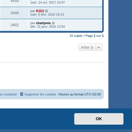
4454
sam. 14 oct. 2017 19:07
par
R2D2
3446
sam. 6 févr. 2016 19:23
par
charlymic
3402
dim. 31 janv. 2016 13:54
15 sujets • Page
1
sur
1
Aller à
s contacter
Supprimer les cookies
Heures au format
UTC+02:00
OK