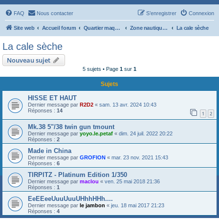
FAQ
Nous contacter
S’enregistrer
Connexion
Site web
Accueil forum
Quartier maquettiste
Zone nautique : Scapa Flow
La cale sèche
La cale sèche
Nouveau sujet
5 sujets • Page
1
sur
1
Sujets
HISSE ET HAUT
Dernier message par
R2D2
«
sam. 13 avr. 2024 10:43
Réponses :
14
1
2
Mk.38 5"/38 twin gun tmount
Dernier message par
yoyo.le.petaf
«
dim. 24 juil. 2022 20:22
Réponses :
2
Made in China
Dernier message par
GROFION
«
mar. 23 nov. 2021 15:43
Réponses :
6
TIRPITZ - Platinum Edition 1/350
Dernier message par
maclou
«
ven. 25 mai 2018 21:36
Réponses :
1
EeEEeeUuuUuuUHhhHHh....
Dernier message par
le jambon
«
jeu. 18 mai 2017 21:23
Réponses :
4