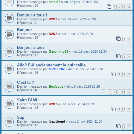
Dernier message par
smol67
«
jeu. 15 janv. 2026 19:53
Réponses :
38
1
2
3
4
Bonjour à tous !
Dernier message par
R2D2
«
mer. 24 déc. 2025 20:38
Réponses :
2
Bonjour
Dernier message par
R2D2
«
mer. 1 oct. 2025 23:29
Réponses :
17
1
2
Bonjour a tous
Dernier message par
Geronimo83
«
mer. 18 déc. 2024 21:34
Réponses :
13
1
2
Allo? F-X anciennement la quincaille..
Dernier message par
GROFION
«
mer. 11 déc. 2024 19:26
Réponses :
26
1
2
3
C'est la ?
Dernier message par
Boubous
«
dim. 8 déc. 2024 18:26
Réponses :
46
1
2
3
4
5
Salut l'AMI !
Dernier message par
R2D2
«
ven. 6 déc. 2024 21:23
Réponses :
28
1
2
3
Sap
Dernier message par
jbaptbond
«
sam. 2 nov. 2024 11:08
Réponses :
18
1
2