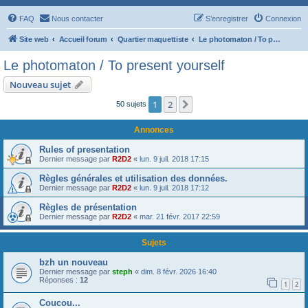
FAQ
Nous contacter
S’enregistrer
Connexion
Site web
Accueil forum
Quartier maquettiste
Le photomaton / To present yourself
Le photomaton / To present yourself
Nouveau sujet
1
2
Suivante
50 sujets
Annonces
Rules of presentation
Dernier message par
R2D2
«
lun. 9 juil. 2018 17:15
Règles générales et utilisation des données.
Dernier message par
R2D2
«
lun. 9 juil. 2018 17:12
Règles de présentation
Dernier message par
R2D2
«
mar. 21 févr. 2017 22:59
Sujets
bzh un nouveau
Dernier message par
steph
«
dim. 8 févr. 2026 16:40
Réponses :
12
1
2
Coucou...