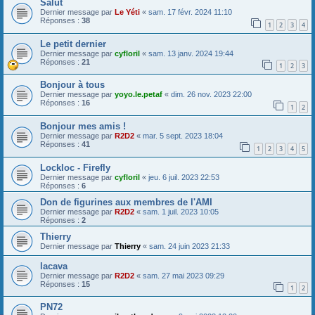
Salut
Dernier message par
Le Yéti
«
sam. 17 févr. 2024 11:10
Réponses :
38
1
2
3
4
Le petit dernier
Dernier message par
cyfloril
«
sam. 13 janv. 2024 19:44
Réponses :
21
1
2
3
Bonjour à tous
Dernier message par
yoyo.le.petaf
«
dim. 26 nov. 2023 22:00
Réponses :
16
1
2
Bonjour mes amis !
Dernier message par
R2D2
«
mar. 5 sept. 2023 18:04
Réponses :
41
1
2
3
4
5
Lockloc - Firefly
Dernier message par
cyfloril
«
jeu. 6 juil. 2023 22:53
Réponses :
6
Don de figurines aux membres de l'AMI
Dernier message par
R2D2
«
sam. 1 juil. 2023 10:05
Réponses :
2
Thierry
Dernier message par
Thierry
«
sam. 24 juin 2023 21:33
lacava
Dernier message par
R2D2
«
sam. 27 mai 2023 09:29
Réponses :
15
1
2
PN72