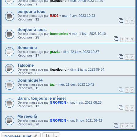
Dernier message par
jbaptbond
«
mar. 9 mai 2023 12:20
Réponses :
7
bonjour a tous
Dernier message par
R2D2
«
mar. 4 avr. 2023 10:23
Réponses :
12
1
2
Bonjour à tous.
Dernier message par
bonnemine
«
mer. 1 févr. 2023 10:10
Réponses :
25
1
2
3
Bonemine
Dernier message par
grazia
«
dim. 22 janv. 2023 10:37
Réponses :
17
1
2
Tatooine
Dernier message par
jbaptbond
«
dim. 1 janv. 2023 09:34
Réponses :
8
Dominique74
Dernier message par
taz
«
mer. 21 déc. 2022 10:42
Réponses :
11
1
2
Baron, toujours le même!
Dernier message par
GROFION
«
lun. 4 avr. 2022 08:25
Réponses :
12
1
2
Me revoilà
Dernier message par
GROFION
«
lun. 8 nov. 2021 09:52
Réponses :
20
1
2
3
Nouveau sujet