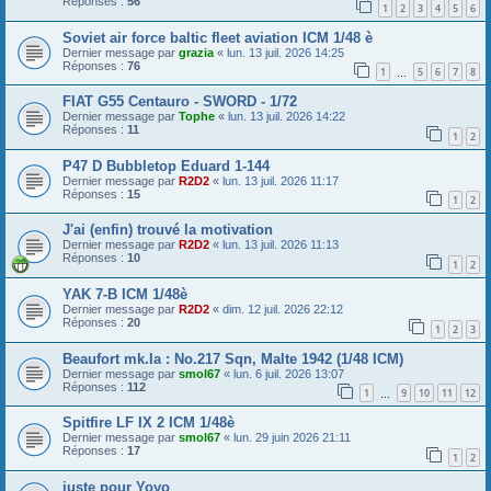
Réponses :
56
1
2
3
4
5
6
Soviet air force baltic fleet aviation ICM 1/48 è
Dernier message par
grazia
«
lun. 13 juil. 2026 14:25
Réponses :
76
1
5
6
7
8
…
FIAT G55 Centauro - SWORD - 1/72
Dernier message par
Tophe
«
lun. 13 juil. 2026 14:22
Réponses :
11
1
2
P47 D Bubbletop Eduard 1-144
Dernier message par
R2D2
«
lun. 13 juil. 2026 11:17
Réponses :
15
1
2
J'ai (enfin) trouvé la motivation
Dernier message par
R2D2
«
lun. 13 juil. 2026 11:13
Réponses :
10
1
2
YAK 7-B ICM 1/48è
Dernier message par
R2D2
«
dim. 12 juil. 2026 22:12
Réponses :
20
1
2
3
Beaufort mk.Ia : No.217 Sqn, Malte 1942 (1/48 ICM)
Dernier message par
smol67
«
lun. 6 juil. 2026 13:07
Réponses :
112
1
9
10
11
12
…
Spitfire LF IX 2 ICM 1/48è
Dernier message par
smol67
«
lun. 29 juin 2026 21:11
Réponses :
17
1
2
juste pour Yoyo