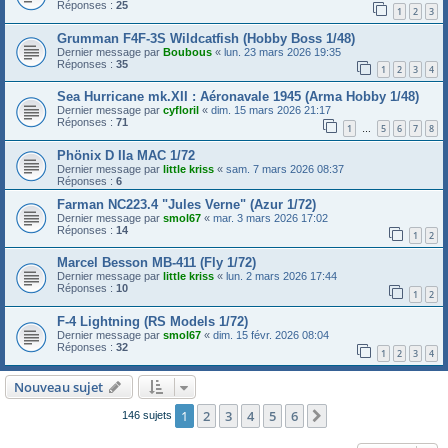
Réponses :
25
1
2
3
Grumman F4F-3S Wildcatfish (Hobby Boss 1/48)
Dernier message par
Boubous
«
lun. 23 mars 2026 19:35
Réponses :
35
1
2
3
4
Sea Hurricane mk.XII : Aéronavale 1945 (Arma Hobby 1/48)
Dernier message par
cyfloril
«
dim. 15 mars 2026 21:17
Réponses :
71
1
5
6
7
8
…
Phönix D IIa MAC 1/72
Dernier message par
little kriss
«
sam. 7 mars 2026 08:37
Réponses :
6
Farman NC223.4 "Jules Verne" (Azur 1/72)
Dernier message par
smol67
«
mar. 3 mars 2026 17:02
Réponses :
14
1
2
Marcel Besson MB-411 (Fly 1/72)
Dernier message par
little kriss
«
lun. 2 mars 2026 17:44
Réponses :
10
1
2
F-4 Lightning (RS Models 1/72)
Dernier message par
smol67
«
dim. 15 févr. 2026 08:04
Réponses :
32
1
2
3
4
Nouveau sujet
1
2
3
4
5
6
Suivante
146 sujets