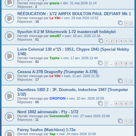
Dernier message par
grazia
«
dim. 31 mai 2026 11:14
Réponses :
2
RÉÉDUCATION : 1/72 AIRFIX BOULTON PAUL DEFIANT Mk 1
Dernier message par
Le Yéti
«
ven. 29 mai 2026 13:52
Réponses :
18
1
2
Ilyuchin Il-2 M Shturmovik 1-72 mastercraft hobbykit
Dernier message par
smol67
«
sam. 18 avr. 2026 12:18
Réponses :
51
1
2
3
4
5
6
Loire Colonial 130 n°15 : 19S1, Chypre 1941 (Special Hobby
1/48)
Dernier message par
Tophe
«
ven. 17 avr. 2026 21:44
Réponses :
82
1
6
7
8
9
…
Cessna A-37B Dragonfly (Trumpeter A-37B)
Dernier message par
Le Yéti
«
sam. 11 avr. 2026 21:35
Réponses :
17
1
2
Dauntless SBD 2 : 3F, Dixmude, Indochine 1947 (Trumpeter
1/32)
Dernier message par
GROFION
«
ven. 10 avr. 2026 20:59
Réponses :
65
1
4
5
6
7
…
Nord 1002 aéronavale - Fly - 1/72
Dernier message par
Geronimo83
«
ven. 27 mars 2026 23:48
Réponses :
11
1
2
Fairey Seafox (Matchbox) 1:72e
Dernier message par
Sap
«
mar. 24 mars 2026 10:06