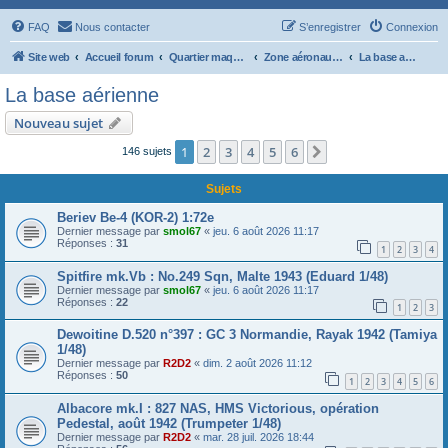
FAQ
Nous contacter
S’enregistrer
Connexion
Site web
Accueil forum
Quartier maquettiste
Zone aéronautique : Vella Lavella
La base aérienne
La base aérienne
Nouveau sujet
1
2
3
4
5
6
Suivante
146 sujets
Sujets
Beriev Be-4 (KOR-2) 1:72e
Dernier message par
smol67
«
jeu. 6 août 2026 11:17
Réponses :
31
1
2
3
4
Spitfire mk.Vb : No.249 Sqn, Malte 1943 (Eduard 1/48)
Dernier message par
smol67
«
jeu. 6 août 2026 11:17
Réponses :
22
1
2
3
Dewoitine D.520 n°397 : GC 3 Normandie, Rayak 1942 (Tamiya
1/48)
Dernier message par
R2D2
«
dim. 2 août 2026 11:12
Réponses :
50
1
2
3
4
5
6
Albacore mk.I : 827 NAS, HMS Victorious, opération
Pedestal, août 1942 (Trumpeter 1/48)
Dernier message par
R2D2
«
mar. 28 juil. 2026 18:44