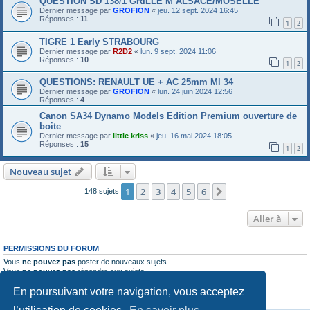
QUESTION SD 138/1 GRILLE M ALSACE/MOSELLE
Dernier message par
GROFION
«
jeu. 12 sept. 2024 16:45
Réponses :
11
1
2
TIGRE 1 Early STRABOURG
Dernier message par
R2D2
«
lun. 9 sept. 2024 11:06
Réponses :
10
1
2
QUESTIONS: RENAULT UE + AC 25mm Ml 34
Dernier message par
GROFION
«
lun. 24 juin 2024 12:56
Réponses :
4
Canon SA34 Dynamo Models Edition Premium ouverture de
boite
Dernier message par
little kriss
«
jeu. 16 mai 2024 18:05
Réponses :
15
1
2
Nouveau sujet
1
2
3
4
5
6
Suivante
148 sujets
Aller à
PERMISSIONS DU FORUM
Vous
ne pouvez pas
poster de nouveaux sujets
Vous
ne pouvez pas
répondre aux sujets
Vous
ne pouvez pas
modifier vos messages
En poursuivant votre navigation, vous acceptez
Vous
ne pouvez pas
supprimer vos messages
Vous
ne pouvez pas
joindre des fichiers