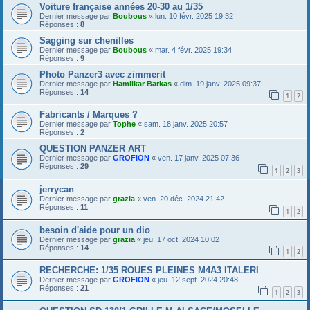
Voiture française années 20-30 au 1/35
Dernier message par
Boubous
«
lun. 10 févr. 2025 19:32
Réponses :
8
Sagging sur chenilles
Dernier message par
Boubous
«
mar. 4 févr. 2025 19:34
Réponses :
9
Photo Panzer3 avec zimmerit
Dernier message par
Hamilkar Barkas
«
dim. 19 janv. 2025 09:37
Réponses :
14
1
2
Fabricants / Marques ?
Dernier message par
Tophe
«
sam. 18 janv. 2025 20:57
Réponses :
2
QUESTION PANZER ART
Dernier message par
GROFION
«
ven. 17 janv. 2025 07:36
Réponses :
29
1
2
3
jerrycan
Dernier message par
grazia
«
ven. 20 déc. 2024 21:42
Réponses :
11
1
2
besoin d'aide pour un dio
Dernier message par
grazia
«
jeu. 17 oct. 2024 10:02
Réponses :
14
1
2
RECHERCHE: 1/35 ROUES PLEINES M4A3 ITALERI
Dernier message par
GROFION
«
jeu. 12 sept. 2024 20:48
Réponses :
21
1
2
3