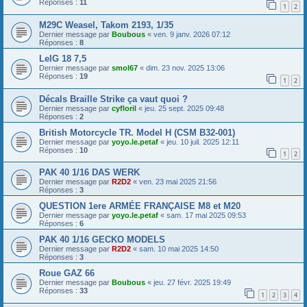
Réponses :
11
1
2
M29C Weasel, Takom 2193, 1/35
Dernier message par
Boubous
«
ven. 9 janv. 2026 07:12
Réponses :
8
LeIG 18 7,5
Dernier message par
smol67
«
dim. 23 nov. 2025 13:06
Réponses :
19
1
2
Décals Braille Strike ça vaut quoi ?
Dernier message par
cyfloril
«
jeu. 25 sept. 2025 09:48
Réponses :
2
British Motorcycle TR. Model H (CSM B32-001)
Dernier message par
yoyo.le.petaf
«
jeu. 10 juil. 2025 12:11
Réponses :
10
1
2
PAK 40 1/16 DAS WERK
Dernier message par
R2D2
«
ven. 23 mai 2025 21:56
Réponses :
3
QUESTION 1ere ARMÉE FRANÇAISE M8 et M20
Dernier message par
yoyo.le.petaf
«
sam. 17 mai 2025 09:53
Réponses :
6
PAK 40 1/16 GECKO MODELS
Dernier message par
R2D2
«
sam. 10 mai 2025 14:50
Réponses :
3
Roue GAZ 66
Dernier message par
Boubous
«
jeu. 27 févr. 2025 19:49
Réponses :
33
1
2
3
4