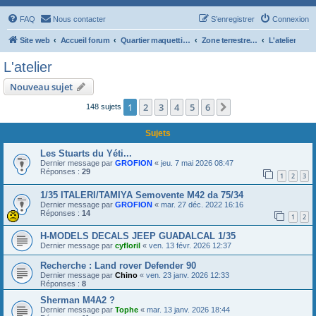
FAQ
Nous contacter
S’enregistrer
Connexion
Site web
Accueil forum
Quartier maquettiste
Zone terrestre : Kursk
L'atelier
L'atelier
Nouveau sujet
1
2
3
4
5
6
Suivante
148 sujets
Sujets
Les Stuarts du Yéti...
Dernier message par
GROFION
«
jeu. 7 mai 2026 08:47
Réponses :
29
1
2
3
1/35 ITALERI/TAMIYA Semovente M42 da 75/34
Dernier message par
GROFION
«
mar. 27 déc. 2022 16:16
Réponses :
14
1
2
H-MODELS DECALS JEEP GUADALCAL 1/35
Dernier message par
cyfloril
«
ven. 13 févr. 2026 12:37
Recherche : Land rover Defender 90
Dernier message par
Chino
«
ven. 23 janv. 2026 12:33
Réponses :
8
Sherman M4A2 ?
Dernier message par
Tophe
«
mar. 13 janv. 2026 18:44