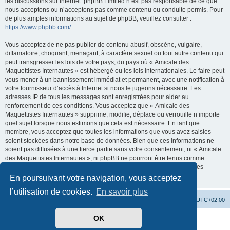
les discussions sur Internet. phpBB Limited n’est pas responsable de ce que
nous acceptons ou n’acceptons pas comme contenu ou conduite permis. Pour
de plus amples informations au sujet de phpBB, veuillez consulter :
https://www.phpbb.com/
.
Vous acceptez de ne pas publier de contenu abusif, obscène, vulgaire,
diffamatoire, choquant, menaçant, à caractère sexuel ou tout autre contenu qui
peut transgresser les lois de votre pays, du pays où « Amicale des
Maquettistes Internautes » est hébergé ou les lois internationales. Le faire peut
vous mener à un bannissement immédiat et permanent, avec une notification à
votre fournisseur d’accès à Internet si nous le jugeons nécessaire. Les
adresses IP de tous les messages sont enregistrées pour aider au
renforcement de ces conditions. Vous acceptez que « Amicale des
Maquettistes Internautes » supprime, modifie, déplace ou verrouille n’importe
quel sujet lorsque nous estimons que cela est nécessaire. En tant que
membre, vous acceptez que toutes les informations que vous avez saisies
soient stockées dans notre base de données. Bien que ces informations ne
soient pas diffusées à une tierce partie sans votre consentement, ni « Amicale
des Maquettistes Internautes », ni phpBB ne pourront être tenus comme
responsables en cas de tentative de piratage visant à compromettre les
données.
En poursuivant votre navigation, vous acceptez
l’utilisation de cookies.
En savoir plus
Site web
Accueil forum
Heures au format
UTC+02:00
OK
Développé par
phpBB
® Forum Software © phpBB Limited
Traduit par
phpBB-fr.com