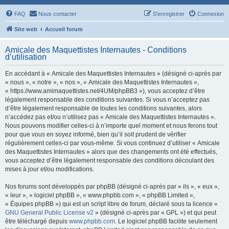
FAQ
Nous contacter
S’enregistrer
Connexion
Site web
Accueil forum
Amicale des Maquettistes Internautes - Conditions
d’utilisation
En accédant à « Amicale des Maquettistes Internautes » (désigné ci-après par
« nous », « notre », « nos », « Amicale des Maquettistes Internautes »,
« https://www.amimaquettistes.net/4UM/phpBB3 »), vous acceptez d’être
légalement responsable des conditions suivantes. Si vous n’acceptez pas
d’être légalement responsable de toutes les conditions suivantes, alors
n’accédez pas et/ou n’utilisez pas « Amicale des Maquettistes Internautes ».
Nous pouvons modifier celles-ci à n’importe quel moment et nous ferons tout
pour que vous en soyez informé, bien qu’il soit prudent de vérifier
régulièrement celles-ci par vous-même. Si vous continuez d’utiliser « Amicale
des Maquettistes Internautes » alors que des changements ont été effectués,
vous acceptez d’être légalement responsable des conditions découlant des
mises à jour et/ou modifications.
Nos forums sont développés par phpBB (désigné ci-après par « ils », « eux »,
« leur », « logiciel phpBB », « www.phpbb.com », « phpBB Limited »,
« Équipes phpBB ») qui est un script libre de forum, déclaré sous la licence «
GNU General Public License v2
» (désigné ci-après par « GPL ») et qui peut
être téléchargé depuis
www.phpbb.com
. Le logiciel phpBB facilite seulement