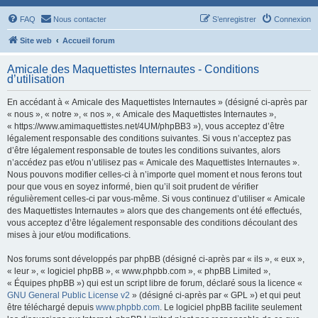
FAQ
Nous contacter
S’enregistrer
Connexion
Site web
Accueil forum
Amicale des Maquettistes Internautes - Conditions
d’utilisation
En accédant à « Amicale des Maquettistes Internautes » (désigné ci-après par
« nous », « notre », « nos », « Amicale des Maquettistes Internautes »,
« https://www.amimaquettistes.net/4UM/phpBB3 »), vous acceptez d’être
légalement responsable des conditions suivantes. Si vous n’acceptez pas
d’être légalement responsable de toutes les conditions suivantes, alors
n’accédez pas et/ou n’utilisez pas « Amicale des Maquettistes Internautes ».
Nous pouvons modifier celles-ci à n’importe quel moment et nous ferons tout
pour que vous en soyez informé, bien qu’il soit prudent de vérifier
régulièrement celles-ci par vous-même. Si vous continuez d’utiliser « Amicale
des Maquettistes Internautes » alors que des changements ont été effectués,
vous acceptez d’être légalement responsable des conditions découlant des
mises à jour et/ou modifications.
Nos forums sont développés par phpBB (désigné ci-après par « ils », « eux »,
« leur », « logiciel phpBB », « www.phpbb.com », « phpBB Limited »,
« Équipes phpBB ») qui est un script libre de forum, déclaré sous la licence «
GNU General Public License v2
» (désigné ci-après par « GPL ») et qui peut
être téléchargé depuis
www.phpbb.com
. Le logiciel phpBB facilite seulement