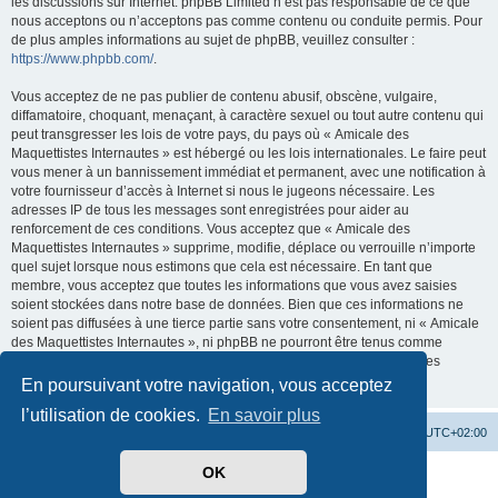
les discussions sur Internet. phpBB Limited n’est pas responsable de ce que
nous acceptons ou n’acceptons pas comme contenu ou conduite permis. Pour
de plus amples informations au sujet de phpBB, veuillez consulter :
https://www.phpbb.com/
.
Vous acceptez de ne pas publier de contenu abusif, obscène, vulgaire,
diffamatoire, choquant, menaçant, à caractère sexuel ou tout autre contenu qui
peut transgresser les lois de votre pays, du pays où « Amicale des
Maquettistes Internautes » est hébergé ou les lois internationales. Le faire peut
vous mener à un bannissement immédiat et permanent, avec une notification à
votre fournisseur d’accès à Internet si nous le jugeons nécessaire. Les
adresses IP de tous les messages sont enregistrées pour aider au
renforcement de ces conditions. Vous acceptez que « Amicale des
Maquettistes Internautes » supprime, modifie, déplace ou verrouille n’importe
quel sujet lorsque nous estimons que cela est nécessaire. En tant que
membre, vous acceptez que toutes les informations que vous avez saisies
soient stockées dans notre base de données. Bien que ces informations ne
soient pas diffusées à une tierce partie sans votre consentement, ni « Amicale
des Maquettistes Internautes », ni phpBB ne pourront être tenus comme
responsables en cas de tentative de piratage visant à compromettre les
données.
En poursuivant votre navigation, vous acceptez
l’utilisation de cookies.
En savoir plus
Site web
Accueil forum
Heures au format
UTC+02:00
OK
Développé par
phpBB
® Forum Software © phpBB Limited
Traduit par
phpBB-fr.com