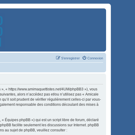
S’enregistrer
Connexion
es », « https://www.amimaquettistes.net/4UM/phpBB3 »), vous
uivantes, alors n’accédez pas et/ou n’utilisez pas « Amicale
u’il soit prudent de vérifier régulièrement celles-ci par vous-
légalement responsable des conditions découlant des mises à
 « Équipes phpBB ») qui est un script libre de forum, déclaré
l phpBB facilite seulement les discussions sur Internet. phpBB
 au sujet de phpBB, veuillez consulter :