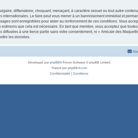
lgaire, diffamatoire, choquant, menaçant, à caractère sexuel ou tout autre contenu 
is internationales. Le faire peut vous mener à un bannissement immédiat et permanen
ssages sont enregistrées pour aider au renforcement de ces conditions. Vous acce
us estimons que cela est nécessaire. En tant que membre, vous acceptez que toutes
s diffusées à une tierce partie sans votre consentement, ni « Amicale des Maquett
ettre les données.
Nou
Développé par
phpBB
® Forum Software © phpBB Limited
Traduit par
phpBB-fr.com
Confidentialité
|
Conditions