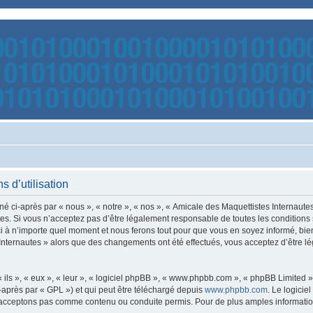
s d’utilisation
é ci-après par « nous », « notre », « nos », « Amicale des Maquettistes Internaut
s. Si vous n’acceptez pas d’être légalement responsable de toutes les conditions s
 à n’importe quel moment et nous ferons tout pour que vous en soyez informé, bien q
 Internautes » alors que des changements ont été effectués, vous acceptez d’être 
ls », « eux », « leur », « logiciel phpBB », « www.phpbb.com », « phpBB Limited »,
-après par « GPL ») et qui peut être téléchargé depuis
www.phpbb.com
. Le logicie
acceptons pas comme contenu ou conduite permis. Pour de plus amples informations