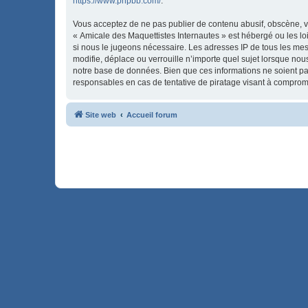
https://www.phpbb.com/
.
Vous acceptez de ne pas publier de contenu abusif, obscène, vu
« Amicale des Maquettistes Internautes » est hébergé ou les lo
si nous le jugeons nécessaire. Les adresses IP de tous les me
modifie, déplace ou verrouille n’importe quel sujet lorsque no
notre base de données. Bien que ces informations ne soient pa
responsables en cas de tentative de piratage visant à comprom
Site web
Accueil forum