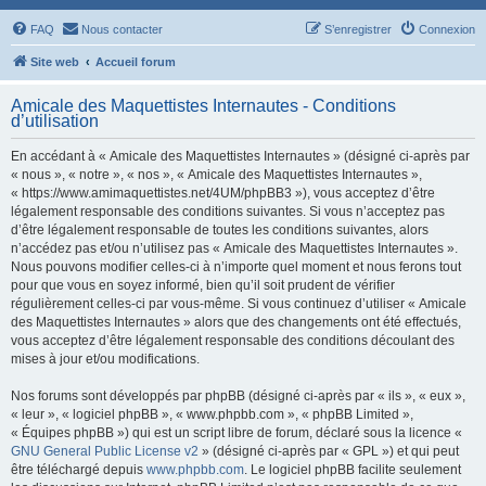
FAQ
Nous contacter
S’enregistrer
Connexion
Site web
Accueil forum
Amicale des Maquettistes Internautes - Conditions
d’utilisation
En accédant à « Amicale des Maquettistes Internautes » (désigné ci-après par
« nous », « notre », « nos », « Amicale des Maquettistes Internautes »,
« https://www.amimaquettistes.net/4UM/phpBB3 »), vous acceptez d’être
légalement responsable des conditions suivantes. Si vous n’acceptez pas
d’être légalement responsable de toutes les conditions suivantes, alors
n’accédez pas et/ou n’utilisez pas « Amicale des Maquettistes Internautes ».
Nous pouvons modifier celles-ci à n’importe quel moment et nous ferons tout
pour que vous en soyez informé, bien qu’il soit prudent de vérifier
régulièrement celles-ci par vous-même. Si vous continuez d’utiliser « Amicale
des Maquettistes Internautes » alors que des changements ont été effectués,
vous acceptez d’être légalement responsable des conditions découlant des
mises à jour et/ou modifications.
Nos forums sont développés par phpBB (désigné ci-après par « ils », « eux »,
« leur », « logiciel phpBB », « www.phpbb.com », « phpBB Limited »,
« Équipes phpBB ») qui est un script libre de forum, déclaré sous la licence «
GNU General Public License v2
» (désigné ci-après par « GPL ») et qui peut
être téléchargé depuis
www.phpbb.com
. Le logiciel phpBB facilite seulement