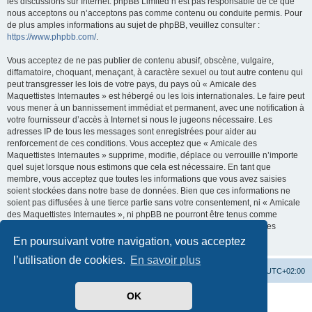
les discussions sur Internet. phpBB Limited n’est pas responsable de ce que
nous acceptons ou n’acceptons pas comme contenu ou conduite permis. Pour
de plus amples informations au sujet de phpBB, veuillez consulter :
https://www.phpbb.com/
.
Vous acceptez de ne pas publier de contenu abusif, obscène, vulgaire,
diffamatoire, choquant, menaçant, à caractère sexuel ou tout autre contenu qui
peut transgresser les lois de votre pays, du pays où « Amicale des
Maquettistes Internautes » est hébergé ou les lois internationales. Le faire peut
vous mener à un bannissement immédiat et permanent, avec une notification à
votre fournisseur d’accès à Internet si nous le jugeons nécessaire. Les
adresses IP de tous les messages sont enregistrées pour aider au
renforcement de ces conditions. Vous acceptez que « Amicale des
Maquettistes Internautes » supprime, modifie, déplace ou verrouille n’importe
quel sujet lorsque nous estimons que cela est nécessaire. En tant que
membre, vous acceptez que toutes les informations que vous avez saisies
soient stockées dans notre base de données. Bien que ces informations ne
soient pas diffusées à une tierce partie sans votre consentement, ni « Amicale
des Maquettistes Internautes », ni phpBB ne pourront être tenus comme
responsables en cas de tentative de piratage visant à compromettre les
données.
En poursuivant votre navigation, vous acceptez
l’utilisation de cookies.
En savoir plus
Site web
Accueil forum
Heures au format
UTC+02:00
OK
Développé par
phpBB
® Forum Software © phpBB Limited
Traduit par
phpBB-fr.com