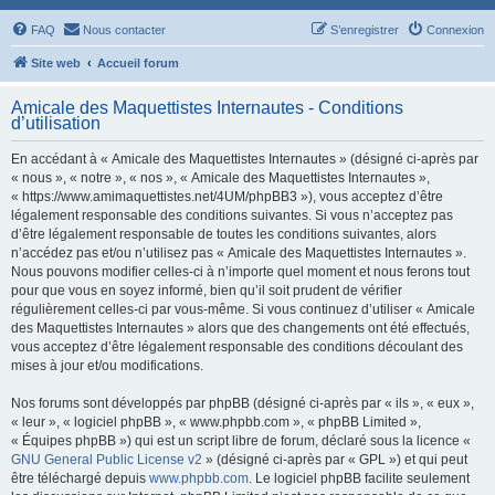
FAQ
Nous contacter
S’enregistrer
Connexion
Site web
Accueil forum
Amicale des Maquettistes Internautes - Conditions
d’utilisation
En accédant à « Amicale des Maquettistes Internautes » (désigné ci-après par
« nous », « notre », « nos », « Amicale des Maquettistes Internautes »,
« https://www.amimaquettistes.net/4UM/phpBB3 »), vous acceptez d’être
légalement responsable des conditions suivantes. Si vous n’acceptez pas
d’être légalement responsable de toutes les conditions suivantes, alors
n’accédez pas et/ou n’utilisez pas « Amicale des Maquettistes Internautes ».
Nous pouvons modifier celles-ci à n’importe quel moment et nous ferons tout
pour que vous en soyez informé, bien qu’il soit prudent de vérifier
régulièrement celles-ci par vous-même. Si vous continuez d’utiliser « Amicale
des Maquettistes Internautes » alors que des changements ont été effectués,
vous acceptez d’être légalement responsable des conditions découlant des
mises à jour et/ou modifications.
Nos forums sont développés par phpBB (désigné ci-après par « ils », « eux »,
« leur », « logiciel phpBB », « www.phpbb.com », « phpBB Limited »,
« Équipes phpBB ») qui est un script libre de forum, déclaré sous la licence «
GNU General Public License v2
» (désigné ci-après par « GPL ») et qui peut
être téléchargé depuis
www.phpbb.com
. Le logiciel phpBB facilite seulement