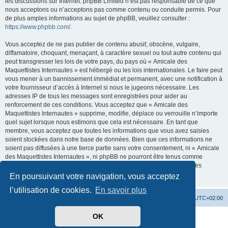
les discussions sur Internet. phpBB Limited n’est pas responsable de ce que
nous acceptons ou n’acceptons pas comme contenu ou conduite permis. Pour
de plus amples informations au sujet de phpBB, veuillez consulter :
https://www.phpbb.com/
.
Vous acceptez de ne pas publier de contenu abusif, obscène, vulgaire,
diffamatoire, choquant, menaçant, à caractère sexuel ou tout autre contenu qui
peut transgresser les lois de votre pays, du pays où « Amicale des
Maquettistes Internautes » est hébergé ou les lois internationales. Le faire peut
vous mener à un bannissement immédiat et permanent, avec une notification à
votre fournisseur d’accès à Internet si nous le jugeons nécessaire. Les
adresses IP de tous les messages sont enregistrées pour aider au
renforcement de ces conditions. Vous acceptez que « Amicale des
Maquettistes Internautes » supprime, modifie, déplace ou verrouille n’importe
quel sujet lorsque nous estimons que cela est nécessaire. En tant que
membre, vous acceptez que toutes les informations que vous avez saisies
soient stockées dans notre base de données. Bien que ces informations ne
soient pas diffusées à une tierce partie sans votre consentement, ni « Amicale
des Maquettistes Internautes », ni phpBB ne pourront être tenus comme
responsables en cas de tentative de piratage visant à compromettre les
données.
En poursuivant votre navigation, vous acceptez
l’utilisation de cookies.
En savoir plus
Site web
Accueil forum
Heures au format
UTC+02:00
OK
Développé par
phpBB
® Forum Software © phpBB Limited
Traduit par
phpBB-fr.com