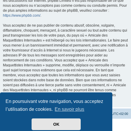
les discussions sur Internet. phpBB Limited n’est pas responsable de ce que
nous acceptons ou n’acceptons pas comme contenu ou conduite permis. Pour
de plus amples informations au sujet de phpBB, veuillez consulter :
https://www.phpbb.com/
.
Vous acceptez de ne pas publier de contenu abusif, obscène, vulgaire,
diffamatoire, choquant, menaçant, à caractère sexuel ou tout autre contenu qui
peut transgresser les lois de votre pays, du pays où « Amicale des
Maquettistes Internautes » est hébergé ou les lois internationales. Le faire peut
vous mener à un bannissement immédiat et permanent, avec une notification à
votre fournisseur d’accès à Internet si nous le jugeons nécessaire. Les
adresses IP de tous les messages sont enregistrées pour aider au
renforcement de ces conditions. Vous acceptez que « Amicale des
Maquettistes Internautes » supprime, modifie, déplace ou verrouille n’importe
quel sujet lorsque nous estimons que cela est nécessaire. En tant que
membre, vous acceptez que toutes les informations que vous avez saisies
soient stockées dans notre base de données. Bien que ces informations ne
soient pas diffusées à une tierce partie sans votre consentement, ni « Amicale
des Maquettistes Internautes », ni phpBB ne pourront être tenus comme
responsables en cas de tentative de piratage visant à compromettre les
données.
En poursuivant votre navigation, vous acceptez
l’utilisation de cookies.
En savoir plus
Site web
Accueil forum
Heures au format
UTC+02:00
OK
Développé par
phpBB
® Forum Software © phpBB Limited
Traduit par
phpBB-fr.com