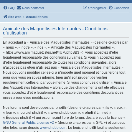
FAQ
Nous contacter
S’enregistrer
Connexion
Site web
Accueil forum
Amicale des Maquettistes Internautes - Conditions
d’utilisation
En accédant à « Amicale des Maquettistes Internautes » (désigné ci-après par
« nous », « notre », « nos », « Amicale des Maquettistes Internautes »,
« https://www.amimaquettistes.net/4UM/phpBB3 »), vous acceptez d’être
légalement responsable des conditions suivantes. Si vous n’acceptez pas
d’être légalement responsable de toutes les conditions suivantes, alors
n’accédez pas et/ou n’utilisez pas « Amicale des Maquettistes Internautes ».
Nous pouvons modifier celles-ci à n’importe quel moment et nous ferons tout
pour que vous en soyez informé, bien qu’il soit prudent de vérifier
régulièrement celles-ci par vous-même. Si vous continuez d’utiliser « Amicale
des Maquettistes Internautes » alors que des changements ont été effectués,
vous acceptez d’être légalement responsable des conditions découlant des
mises à jour et/ou modifications.
Nos forums sont développés par phpBB (désigné ci-après par « ils », « eux »,
« leur », « logiciel phpBB », « www.phpbb.com », « phpBB Limited »,
« Équipes phpBB ») qui est un script libre de forum, déclaré sous la licence «
GNU General Public License v2
» (désigné ci-après par « GPL ») et qui peut
être téléchargé depuis
www.phpbb.com
. Le logiciel phpBB facilite seulement