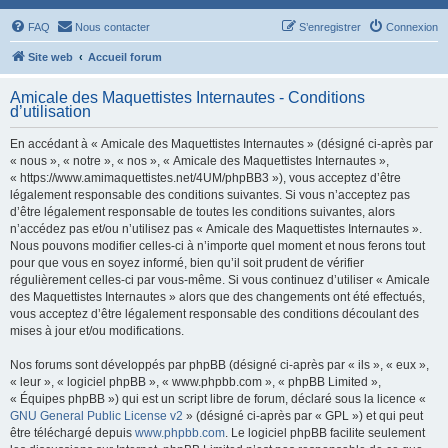
FAQ
Nous contacter
S’enregistrer
Connexion
Site web
Accueil forum
Amicale des Maquettistes Internautes - Conditions
d’utilisation
En accédant à « Amicale des Maquettistes Internautes » (désigné ci-après par
« nous », « notre », « nos », « Amicale des Maquettistes Internautes »,
« https://www.amimaquettistes.net/4UM/phpBB3 »), vous acceptez d’être
légalement responsable des conditions suivantes. Si vous n’acceptez pas
d’être légalement responsable de toutes les conditions suivantes, alors
n’accédez pas et/ou n’utilisez pas « Amicale des Maquettistes Internautes ».
Nous pouvons modifier celles-ci à n’importe quel moment et nous ferons tout
pour que vous en soyez informé, bien qu’il soit prudent de vérifier
régulièrement celles-ci par vous-même. Si vous continuez d’utiliser « Amicale
des Maquettistes Internautes » alors que des changements ont été effectués,
vous acceptez d’être légalement responsable des conditions découlant des
mises à jour et/ou modifications.
Nos forums sont développés par phpBB (désigné ci-après par « ils », « eux »,
« leur », « logiciel phpBB », « www.phpbb.com », « phpBB Limited »,
« Équipes phpBB ») qui est un script libre de forum, déclaré sous la licence «
GNU General Public License v2
» (désigné ci-après par « GPL ») et qui peut
être téléchargé depuis
www.phpbb.com
. Le logiciel phpBB facilite seulement