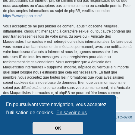
les discussions sur Internet. phpBB Limited n’est pas responsable de ce que
nous acceptons ou n’acceptons pas comme contenu ou conduite permis. Pour
de plus amples informations au sujet de phpBB, veuillez consulter :
https://www.phpbb.com/
.
Vous acceptez de ne pas publier de contenu abusif, obscène, vulgaire,
diffamatoire, choquant, menaçant, à caractère sexuel ou tout autre contenu qui
peut transgresser les lois de votre pays, du pays où « Amicale des
Maquettistes Internautes » est hébergé ou les lois internationales. Le faire peut
vous mener à un bannissement immédiat et permanent, avec une notification à
votre fournisseur d’accès à Internet si nous le jugeons nécessaire. Les
adresses IP de tous les messages sont enregistrées pour aider au
renforcement de ces conditions. Vous acceptez que « Amicale des
Maquettistes Internautes » supprime, modifie, déplace ou verrouille n’importe
quel sujet lorsque nous estimons que cela est nécessaire. En tant que
membre, vous acceptez que toutes les informations que vous avez saisies
soient stockées dans notre base de données. Bien que ces informations ne
soient pas diffusées à une tierce partie sans votre consentement, ni « Amicale
des Maquettistes Internautes », ni phpBB ne pourront être tenus comme
responsables en cas de tentative de piratage visant à compromettre les
données.
En poursuivant votre navigation, vous acceptez
l’utilisation de cookies.
En savoir plus
Site web
Accueil forum
Heures au format
UTC+02:00
OK
Développé par
phpBB
® Forum Software © phpBB Limited
Traduit par
phpBB-fr.com