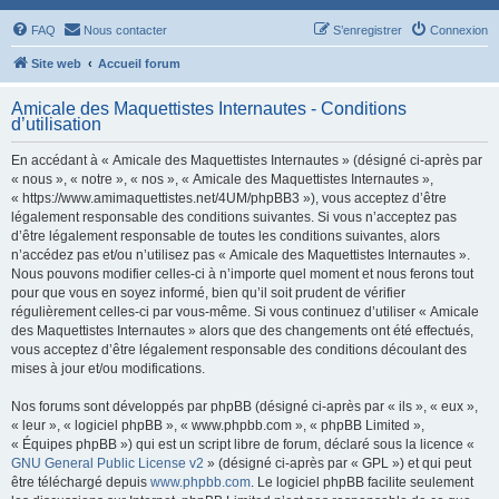
FAQ
Nous contacter
S’enregistrer
Connexion
Site web
Accueil forum
Amicale des Maquettistes Internautes - Conditions
d’utilisation
En accédant à « Amicale des Maquettistes Internautes » (désigné ci-après par
« nous », « notre », « nos », « Amicale des Maquettistes Internautes »,
« https://www.amimaquettistes.net/4UM/phpBB3 »), vous acceptez d’être
légalement responsable des conditions suivantes. Si vous n’acceptez pas
d’être légalement responsable de toutes les conditions suivantes, alors
n’accédez pas et/ou n’utilisez pas « Amicale des Maquettistes Internautes ».
Nous pouvons modifier celles-ci à n’importe quel moment et nous ferons tout
pour que vous en soyez informé, bien qu’il soit prudent de vérifier
régulièrement celles-ci par vous-même. Si vous continuez d’utiliser « Amicale
des Maquettistes Internautes » alors que des changements ont été effectués,
vous acceptez d’être légalement responsable des conditions découlant des
mises à jour et/ou modifications.
Nos forums sont développés par phpBB (désigné ci-après par « ils », « eux »,
« leur », « logiciel phpBB », « www.phpbb.com », « phpBB Limited »,
« Équipes phpBB ») qui est un script libre de forum, déclaré sous la licence «
GNU General Public License v2
» (désigné ci-après par « GPL ») et qui peut
être téléchargé depuis
www.phpbb.com
. Le logiciel phpBB facilite seulement