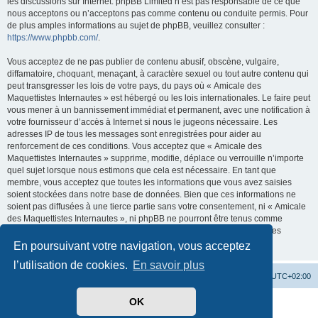
les discussions sur Internet. phpBB Limited n’est pas responsable de ce que
nous acceptons ou n’acceptons pas comme contenu ou conduite permis. Pour
de plus amples informations au sujet de phpBB, veuillez consulter :
https://www.phpbb.com/
.
Vous acceptez de ne pas publier de contenu abusif, obscène, vulgaire,
diffamatoire, choquant, menaçant, à caractère sexuel ou tout autre contenu qui
peut transgresser les lois de votre pays, du pays où « Amicale des
Maquettistes Internautes » est hébergé ou les lois internationales. Le faire peut
vous mener à un bannissement immédiat et permanent, avec une notification à
votre fournisseur d’accès à Internet si nous le jugeons nécessaire. Les
adresses IP de tous les messages sont enregistrées pour aider au
renforcement de ces conditions. Vous acceptez que « Amicale des
Maquettistes Internautes » supprime, modifie, déplace ou verrouille n’importe
quel sujet lorsque nous estimons que cela est nécessaire. En tant que
membre, vous acceptez que toutes les informations que vous avez saisies
soient stockées dans notre base de données. Bien que ces informations ne
soient pas diffusées à une tierce partie sans votre consentement, ni « Amicale
des Maquettistes Internautes », ni phpBB ne pourront être tenus comme
responsables en cas de tentative de piratage visant à compromettre les
données.
En poursuivant votre navigation, vous acceptez
l’utilisation de cookies.
En savoir plus
Site web
Accueil forum
Heures au format
UTC+02:00
OK
Développé par
phpBB
® Forum Software © phpBB Limited
Traduit par
phpBB-fr.com