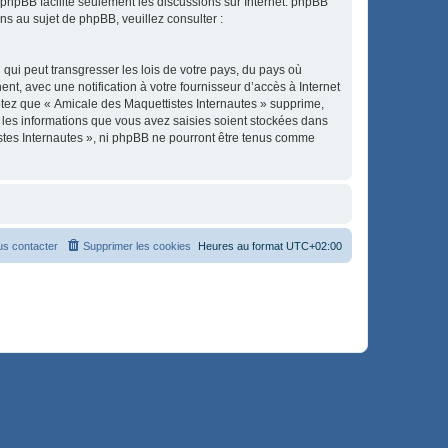
l phpBB facilite seulement les discussions sur Internet. phpBB
 au sujet de phpBB, veuillez consulter :
qui peut transgresser les lois de votre pays, du pays où
t, avec une notification à votre fournisseur d’accès à Internet
ptez que « Amicale des Maquettistes Internautes » supprime,
 les informations que vous avez saisies soient stockées dans
istes Internautes », ni phpBB ne pourront être tenus comme
s contacter
Supprimer les cookies
Heures au format
UTC+02:00