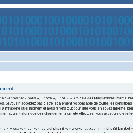
trement
é ci-après par « nous », « notre », « nos », « Amicale des Maquettistes Internaut
s. Si vous n’acceptez pas d’être légalement responsable de toutes les conditions s
 à n’importe quel moment et nous ferons tout pour que vous en soyez informé, bien q
 Internautes » alors que des changements ont été effectués, vous acceptez d’être 
ls », « eux », « leur », « logiciel phpBB », « www.phpbb.com », « phpBB Limited »,