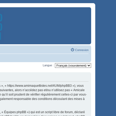
Connexion
Langue :
es », « https://www.amimaquettistes.net/4UM/phpBB3 »), vous
uivantes, alors n’accédez pas et/ou n’utilisez pas « Amicale
u’il soit prudent de vérifier régulièrement celles-ci par vous-
légalement responsable des conditions découlant des mises à
 « Équipes phpBB ») qui est un script libre de forum, déclaré