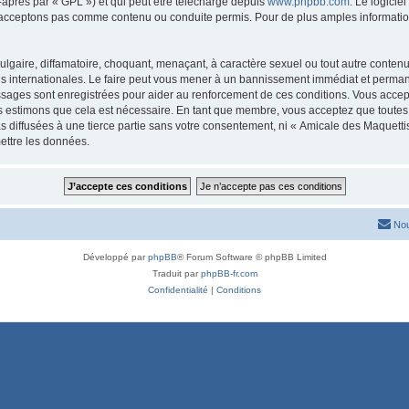
-après par « GPL ») et qui peut être téléchargé depuis
www.phpbb.com
. Le logicie
acceptons pas comme contenu ou conduite permis. Pour de plus amples informations
lgaire, diffamatoire, choquant, menaçant, à caractère sexuel ou tout autre contenu 
is internationales. Le faire peut vous mener à un bannissement immédiat et permanen
ssages sont enregistrées pour aider au renforcement de ces conditions. Vous acce
us estimons que cela est nécessaire. En tant que membre, vous acceptez que toutes
s diffusées à une tierce partie sans votre consentement, ni « Amicale des Maquett
ettre les données.
Nou
Développé par
phpBB
® Forum Software © phpBB Limited
Traduit par
phpBB-fr.com
Confidentialité
|
Conditions