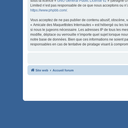
sous la licence «
GNU General Public License v2
» (désigné ci
Limited n’est pas responsable de ce que nous acceptons ou n’
https://www.phpbb.com/
.
Vous acceptez de ne pas publier de contenu abusif, obscène, vu
« Amicale des Maquettistes Internautes » est hébergé ou les lo
si nous le jugeons nécessaire. Les adresses IP de tous les me
modifie, déplace ou verrouille n’importe quel sujet lorsque no
notre base de données. Bien que ces informations ne soient pa
responsables en cas de tentative de piratage visant à comprom
Site web
Accueil forum