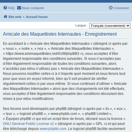
FAQ
Nous contacter
Connexion
Site web
Accueil forum
Langue :
Amicale des Maquettistes Internautes - Enregistrement
En accédant à « Amicale des Maquettistes Internautes » (désigné ci-après par
« nous », « notre », « nos », « Amicale des Maquettistes Internautes »,
« https://www.amimaquettistes.net/4UM/phpBB3 »), vous acceptez d’être
légalement responsable des conditions suivantes. Si vous n’acceptez pas
d’être légalement responsable de toutes les conditions suivantes, alors
n’accédez pas et/ou n’utilisez pas « Amicale des Maquettistes Internautes ».
Nous pouvons modifier celles-ci à n’importe quel moment et nous ferons tout
pour que vous en soyez informé, bien qu’il soit prudent de vérifier
régulièrement celles-ci par vous-même. Si vous continuez d’utiliser « Amicale
des Maquettistes Internautes » alors que des changements ont été effectués,
vous acceptez d’être légalement responsable des conditions découlant des
mises à jour et/ou modifications.
Nos forums sont développés par phpBB (désigné ci-après par « ils », « eux »,
« leur », « logiciel phpBB », « www.phpbb.com », « phpBB Limited »,
« Équipes phpBB ») qui est un script libre de forum, déclaré sous la licence «
GNU General Public License v2
» (désigné ci-après par « GPL ») et qui peut
être téléchargé depuis
www.phpbb.com
. Le logiciel phpBB facilite seulement