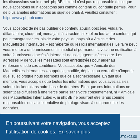
les discussions sur Internet. phpBB Limited n’est pas responsable de ce que
nous acceptons ou n’acceptons pas comme contenu ou conduite permis. Pour
de plus amples informations au sujet de phpBB, veuillez consulter :
https://www.phpbb.com/
.
Vous acceptez de ne pas publier de contenu abusif, obscène, vulgaire,
diffamatoire, choquant, menaçant, à caractère sexuel ou tout autre contenu qui
peut transgresser les lois de votre pays, du pays où « Amicale des
Maquettistes Internautes » est hébergé ou les lois internationales. Le faire peut
vous mener à un bannissement immédiat et permanent, avec une notification à
votre fournisseur d’accès à Internet si nous le jugeons nécessaire. Les
adresses IP de tous les messages sont enregistrées pour aider au
renforcement de ces conditions. Vous acceptez que « Amicale des
Maquettistes Internautes » supprime, modifie, déplace ou verrouille n’importe
quel sujet lorsque nous estimons que cela est nécessaire. En tant que
membre, vous acceptez que toutes les informations que vous avez saisies
soient stockées dans notre base de données. Bien que ces informations ne
soient pas diffusées à une tierce partie sans votre consentement, ni « Amicale
des Maquettistes Internautes », ni phpBB ne pourront être tenus comme
responsables en cas de tentative de piratage visant à compromettre les
données.
En poursuivant votre navigation, vous acceptez
l’utilisation de cookies.
En savoir plus
Site web
Accueil forum
Heures au format
UTC+02:00