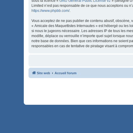
sous la licence «
GNU General Public License v2
» (désigné ci
Limited n’est pas responsable de ce que nous acceptons ou n’
https://www.phpbb.com/
.
Vous acceptez de ne pas publier de contenu abusif, obscène, vu
« Amicale des Maquettistes Internautes » est hébergé ou les lo
si nous le jugeons nécessaire. Les adresses IP de tous les me
modifie, déplace ou verrouille n’importe quel sujet lorsque no
notre base de données. Bien que ces informations ne soient pa
responsables en cas de tentative de piratage visant à comprom
Site web
Accueil forum