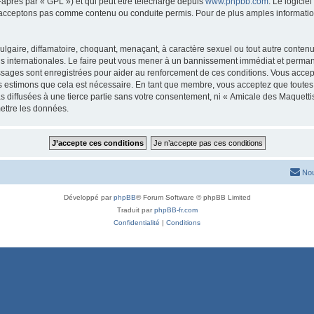
-après par « GPL ») et qui peut être téléchargé depuis
www.phpbb.com
. Le logicie
acceptons pas comme contenu ou conduite permis. Pour de plus amples informations
lgaire, diffamatoire, choquant, menaçant, à caractère sexuel ou tout autre contenu 
is internationales. Le faire peut vous mener à un bannissement immédiat et permanen
ssages sont enregistrées pour aider au renforcement de ces conditions. Vous acce
us estimons que cela est nécessaire. En tant que membre, vous acceptez que toutes
s diffusées à une tierce partie sans votre consentement, ni « Amicale des Maquett
ettre les données.
Nou
Développé par
phpBB
® Forum Software © phpBB Limited
Traduit par
phpBB-fr.com
Confidentialité
|
Conditions