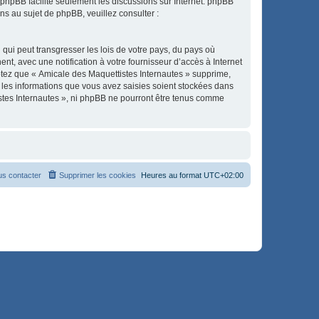
l phpBB facilite seulement les discussions sur Internet. phpBB
 au sujet de phpBB, veuillez consulter :
qui peut transgresser les lois de votre pays, du pays où
t, avec une notification à votre fournisseur d’accès à Internet
ptez que « Amicale des Maquettistes Internautes » supprime,
 les informations que vous avez saisies soient stockées dans
istes Internautes », ni phpBB ne pourront être tenus comme
s contacter
Supprimer les cookies
Heures au format
UTC+02:00