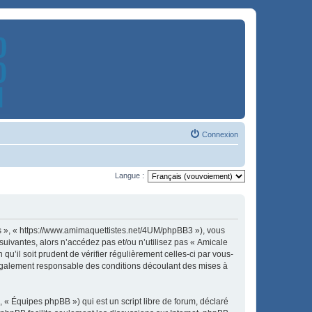
Connexion
Langue :
es », « https://www.amimaquettistes.net/4UM/phpBB3 »), vous
uivantes, alors n’accédez pas et/ou n’utilisez pas « Amicale
u’il soit prudent de vérifier régulièrement celles-ci par vous-
légalement responsable des conditions découlant des mises à
 « Équipes phpBB ») qui est un script libre de forum, déclaré