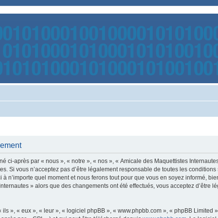
trement
é ci-après par « nous », « notre », « nos », « Amicale des Maquettistes Internaut
s. Si vous n’acceptez pas d’être légalement responsable de toutes les conditions s
 à n’importe quel moment et nous ferons tout pour que vous en soyez informé, bien q
 Internautes » alors que des changements ont été effectués, vous acceptez d’être 
ls », « eux », « leur », « logiciel phpBB », « www.phpbb.com », « phpBB Limited »,