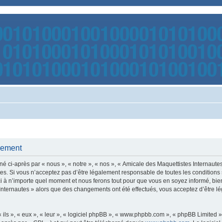
trement
é ci-après par « nous », « notre », « nos », « Amicale des Maquettistes Internaut
s. Si vous n’acceptez pas d’être légalement responsable de toutes les conditions s
 à n’importe quel moment et nous ferons tout pour que vous en soyez informé, bien q
 Internautes » alors que des changements ont été effectués, vous acceptez d’être 
ls », « eux », « leur », « logiciel phpBB », « www.phpbb.com », « phpBB Limited »,