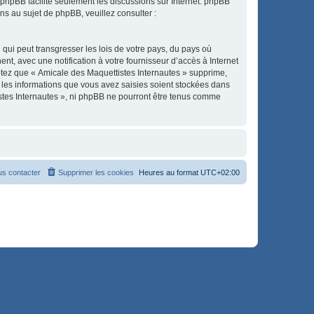
l phpBB facilite seulement les discussions sur Internet. phpBB
 au sujet de phpBB, veuillez consulter :
qui peut transgresser les lois de votre pays, du pays où
t, avec une notification à votre fournisseur d’accès à Internet
ptez que « Amicale des Maquettistes Internautes » supprime,
 les informations que vous avez saisies soient stockées dans
istes Internautes », ni phpBB ne pourront être tenus comme
s contacter
Supprimer les cookies
Heures au format
UTC+02:00