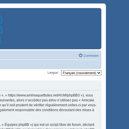
Connexion
Langue :
es », « https://www.amimaquettistes.net/4UM/phpBB3 »), vous
uivantes, alors n’accédez pas et/ou n’utilisez pas « Amicale
u’il soit prudent de vérifier régulièrement celles-ci par vous-
légalement responsable des conditions découlant des mises à
 « Équipes phpBB ») qui est un script libre de forum, déclaré