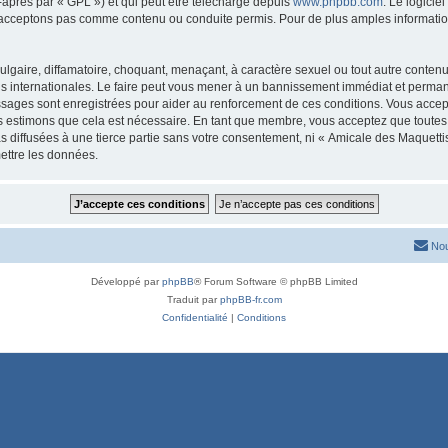
-après par « GPL ») et qui peut être téléchargé depuis
www.phpbb.com
. Le logicie
acceptons pas comme contenu ou conduite permis. Pour de plus amples informations
lgaire, diffamatoire, choquant, menaçant, à caractère sexuel ou tout autre contenu 
is internationales. Le faire peut vous mener à un bannissement immédiat et permanen
ssages sont enregistrées pour aider au renforcement de ces conditions. Vous acce
us estimons que cela est nécessaire. En tant que membre, vous acceptez que toutes
s diffusées à une tierce partie sans votre consentement, ni « Amicale des Maquett
ettre les données.
Nou
Développé par
phpBB
® Forum Software © phpBB Limited
Traduit par
phpBB-fr.com
Confidentialité
|
Conditions