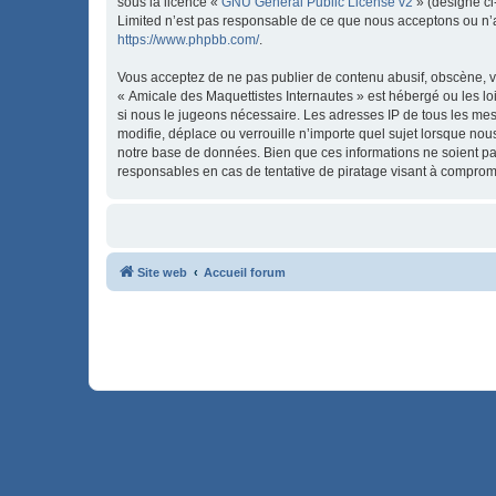
sous la licence «
GNU General Public License v2
» (désigné ci
Limited n’est pas responsable de ce que nous acceptons ou n’
https://www.phpbb.com/
.
Vous acceptez de ne pas publier de contenu abusif, obscène, vu
« Amicale des Maquettistes Internautes » est hébergé ou les lo
si nous le jugeons nécessaire. Les adresses IP de tous les me
modifie, déplace ou verrouille n’importe quel sujet lorsque no
notre base de données. Bien que ces informations ne soient pa
responsables en cas de tentative de piratage visant à comprom
Site web
Accueil forum