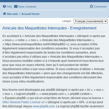
FAQ
Nous contacter
Connexion
Site web
Accueil forum
Langue :
Amicale des Maquettistes Internautes - Enregistrement
En accédant à « Amicale des Maquettistes Internautes » (désigné ci-après par
« nous », « notre », « nos », « Amicale des Maquettistes Internautes »,
« https://www.amimaquettistes.net/4UM/phpBB3 »), vous acceptez d’être
légalement responsable des conditions suivantes. Si vous n’acceptez pas
d’être légalement responsable de toutes les conditions suivantes, alors
n’accédez pas et/ou n’utilisez pas « Amicale des Maquettistes Internautes ».
Nous pouvons modifier celles-ci à n’importe quel moment et nous ferons tout
pour que vous en soyez informé, bien qu’il soit prudent de vérifier
régulièrement celles-ci par vous-même. Si vous continuez d’utiliser « Amicale
des Maquettistes Internautes » alors que des changements ont été effectués,
vous acceptez d’être légalement responsable des conditions découlant des
mises à jour et/ou modifications.
Nos forums sont développés par phpBB (désigné ci-après par « ils », « eux »,
« leur », « logiciel phpBB », « www.phpbb.com », « phpBB Limited »,
« Équipes phpBB ») qui est un script libre de forum, déclaré sous la licence «
GNU General Public License v2
» (désigné ci-après par « GPL ») et qui peut
être téléchargé depuis
www.phpbb.com
. Le logiciel phpBB facilite seulement