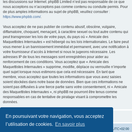
les discussions sur Internet. phpBB Limited n’est pas responsable de ce que
nous acceptons ou n’acceptons pas comme contenu ou conduite permis. Pour
de plus amples informations au sujet de phpBB, veuillez consulter :
https://www.phpbb.com/
.
Vous acceptez de ne pas publier de contenu abusif, obscène, vulgaire,
diffamatoire, choquant, menaçant, à caractère sexuel ou tout autre contenu qui
peut transgresser les lois de votre pays, du pays où « Amicale des
Maquettistes Internautes » est hébergé ou les lois internationales. Le faire peut
vous mener à un bannissement immédiat et permanent, avec une notification à
votre fournisseur d’accès à Internet si nous le jugeons nécessaire. Les
adresses IP de tous les messages sont enregistrées pour aider au
renforcement de ces conditions. Vous acceptez que « Amicale des
Maquettistes Internautes » supprime, modifie, déplace ou verrouille n’importe
quel sujet lorsque nous estimons que cela est nécessaire. En tant que
membre, vous acceptez que toutes les informations que vous avez saisies
soient stockées dans notre base de données. Bien que ces informations ne
soient pas diffusées à une tierce partie sans votre consentement, ni « Amicale
des Maquettistes Internautes », ni phpBB ne pourront être tenus comme
responsables en cas de tentative de piratage visant à compromettre les
données.
En poursuivant votre navigation, vous acceptez
l’utilisation de cookies.
En savoir plus
Site web
Accueil forum
Heures au format
UTC+02:00