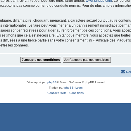
-après par « GPL ») et qui peut être téléchargé depuis
www.phpbb.com
. Le logicie
acceptons pas comme contenu ou conduite permis. Pour de plus amples informations
lgaire, diffamatoire, choquant, menaçant, à caractère sexuel ou tout autre contenu 
is internationales. Le faire peut vous mener à un bannissement immédiat et permanen
ssages sont enregistrées pour aider au renforcement de ces conditions. Vous acce
us estimons que cela est nécessaire. En tant que membre, vous acceptez que toutes
s diffusées à une tierce partie sans votre consentement, ni « Amicale des Maquett
ettre les données.
Nou
Développé par
phpBB
® Forum Software © phpBB Limited
Traduit par
phpBB-fr.com
Confidentialité
|
Conditions