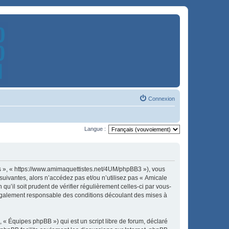
Connexion
Langue :
es », « https://www.amimaquettistes.net/4UM/phpBB3 »), vous
uivantes, alors n’accédez pas et/ou n’utilisez pas « Amicale
u’il soit prudent de vérifier régulièrement celles-ci par vous-
légalement responsable des conditions découlant des mises à
 « Équipes phpBB ») qui est un script libre de forum, déclaré