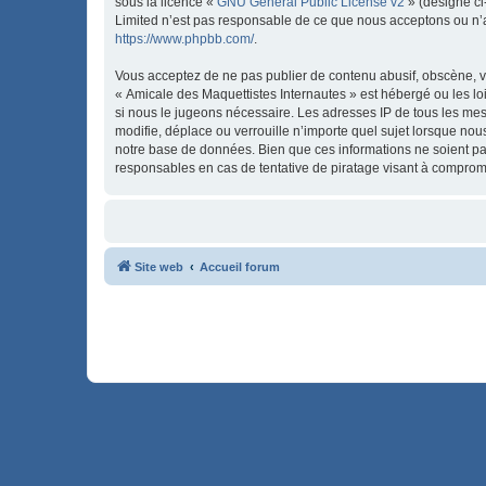
sous la licence «
GNU General Public License v2
» (désigné ci
Limited n’est pas responsable de ce que nous acceptons ou n’
https://www.phpbb.com/
.
Vous acceptez de ne pas publier de contenu abusif, obscène, vu
« Amicale des Maquettistes Internautes » est hébergé ou les lo
si nous le jugeons nécessaire. Les adresses IP de tous les me
modifie, déplace ou verrouille n’importe quel sujet lorsque no
notre base de données. Bien que ces informations ne soient pa
responsables en cas de tentative de piratage visant à comprom
Site web
Accueil forum