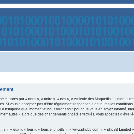
trement
é ci-après par « nous », « notre », « nos », « Amicale des Maquettistes Internaut
s. Si vous n’acceptez pas d’être légalement responsable de toutes les conditions s
 à n’importe quel moment et nous ferons tout pour que vous en soyez informé, bien q
 Internautes » alors que des changements ont été effectués, vous acceptez d’être 
ls », « eux », « leur », « logiciel phpBB », « www.phpbb.com », « phpBB Limited »,