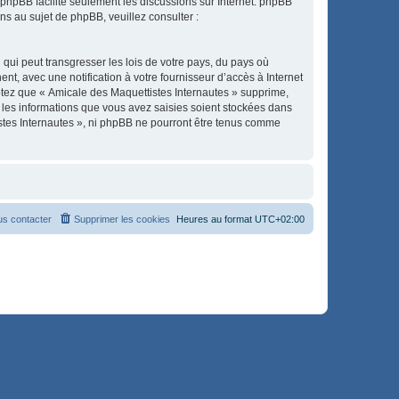
l phpBB facilite seulement les discussions sur Internet. phpBB
 au sujet de phpBB, veuillez consulter :
qui peut transgresser les lois de votre pays, du pays où
t, avec une notification à votre fournisseur d’accès à Internet
ptez que « Amicale des Maquettistes Internautes » supprime,
 les informations que vous avez saisies soient stockées dans
istes Internautes », ni phpBB ne pourront être tenus comme
s contacter
Supprimer les cookies
Heures au format
UTC+02:00