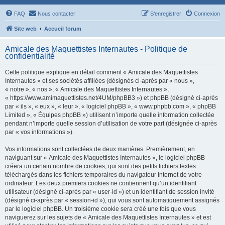
FAQ
Nous contacter
S’enregistrer
Connexion
Site web
Accueil forum
Amicale des Maquettistes Internautes - Politique de
confidentialité
Cette politique explique en détail comment « Amicale des Maquettistes
Internautes » et ses sociétés affiliées (désignés ci-après par « nous »,
« notre », « nos », « Amicale des Maquettistes Internautes »,
« https://www.amimaquettistes.net/4UM/phpBB3 ») et phpBB (désigné ci-après
par « ils », « eux », « leur », « logiciel phpBB », « www.phpbb.com », « phpBB
Limited », « Équipes phpBB ») utilisent n’importe quelle information collectée
pendant n’importe quelle session d’utilisation de votre part (désignée ci-après
par « vos informations »).
Vos informations sont collectées de deux manières. Premièrement, en
naviguant sur « Amicale des Maquettistes Internautes », le logiciel phpBB
créera un certain nombre de cookies, qui sont des petits fichiers textes
téléchargés dans les fichiers temporaires du navigateur Internet de votre
ordinateur. Les deux premiers cookies ne contiennent qu’un identifiant
utilisateur (désigné ci-après par « user-id ») et un identifiant de session invité
(désigné ci-après par « session-id »), qui vous sont automatiquement assignés
par le logiciel phpBB. Un troisième cookie sera créé une fois que vous
naviguerez sur les sujets de « Amicale des Maquettistes Internautes » et est