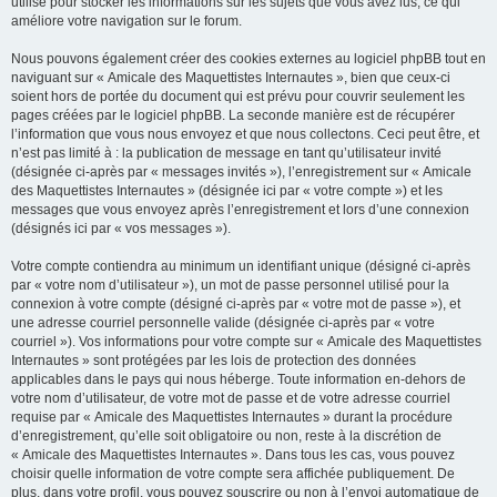
utilisé pour stocker les informations sur les sujets que vous avez lus, ce qui
améliore votre navigation sur le forum.
Nous pouvons également créer des cookies externes au logiciel phpBB tout en
naviguant sur « Amicale des Maquettistes Internautes », bien que ceux-ci
soient hors de portée du document qui est prévu pour couvrir seulement les
pages créées par le logiciel phpBB. La seconde manière est de récupérer
l’information que vous nous envoyez et que nous collectons. Ceci peut être, et
n’est pas limité à : la publication de message en tant qu’utilisateur invité
(désignée ci-après par « messages invités »), l’enregistrement sur « Amicale
des Maquettistes Internautes » (désignée ici par « votre compte ») et les
messages que vous envoyez après l’enregistrement et lors d’une connexion
(désignés ici par « vos messages »).
Votre compte contiendra au minimum un identifiant unique (désigné ci-après
par « votre nom d’utilisateur »), un mot de passe personnel utilisé pour la
connexion à votre compte (désigné ci-après par « votre mot de passe »), et
une adresse courriel personnelle valide (désignée ci-après par « votre
courriel »). Vos informations pour votre compte sur « Amicale des Maquettistes
Internautes » sont protégées par les lois de protection des données
applicables dans le pays qui nous héberge. Toute information en-dehors de
votre nom d’utilisateur, de votre mot de passe et de votre adresse courriel
requise par « Amicale des Maquettistes Internautes » durant la procédure
d’enregistrement, qu’elle soit obligatoire ou non, reste à la discrétion de
« Amicale des Maquettistes Internautes ». Dans tous les cas, vous pouvez
choisir quelle information de votre compte sera affichée publiquement. De
plus, dans votre profil, vous pouvez souscrire ou non à l’envoi automatique de