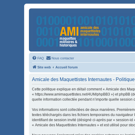
FAQ
Nous contacter
Site web
Accueil forum
Amicale des Maquettistes Internautes - Politique 
Cette politique explique en détail comment « Amicale des Maquet
« https://www.amimaquettistes.net/4UM/phpBB3 ») et phpBB (dési
quelle information collectée pendant n’importe quelle session d’
Vos informations sont collectées de deux manières. Premièremen
textes téléchargés dans les fichiers temporaires du navigateur I
identifiant de session invité (désigné ci-après par « session-i
« Amicale des Maquettistes Internautes » et est utilisé pour sto