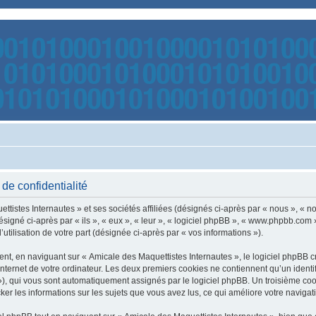
de confidentialité
tistes Internautes » et ses sociétés affiliées (désignés ci-après par « nous », « no
gné ci-après par « ils », « eux », « leur », « logiciel phpBB », « www.phpbb.com 
utilisation de votre part (désignée ci-après par « vos informations »).
t, en naviguant sur « Amicale des Maquettistes Internautes », le logiciel phpBB cré
nternet de votre ordinateur. Les deux premiers cookies ne contiennent qu’un identifia
d »), qui vous sont automatiquement assignés par le logiciel phpBB. Un troisième co
cker les informations sur les sujets que vous avez lus, ce qui améliore votre navigati