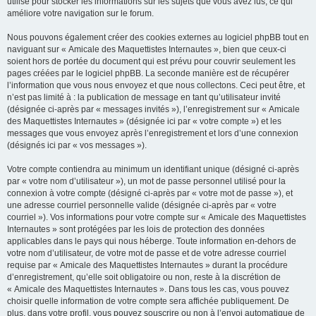
utilisé pour stocker les informations sur les sujets que vous avez lus, ce qui
améliore votre navigation sur le forum.
Nous pouvons également créer des cookies externes au logiciel phpBB tout en
naviguant sur « Amicale des Maquettistes Internautes », bien que ceux-ci
soient hors de portée du document qui est prévu pour couvrir seulement les
pages créées par le logiciel phpBB. La seconde manière est de récupérer
l’information que vous nous envoyez et que nous collectons. Ceci peut être, et
n’est pas limité à : la publication de message en tant qu’utilisateur invité
(désignée ci-après par « messages invités »), l’enregistrement sur « Amicale
des Maquettistes Internautes » (désignée ici par « votre compte ») et les
messages que vous envoyez après l’enregistrement et lors d’une connexion
(désignés ici par « vos messages »).
Votre compte contiendra au minimum un identifiant unique (désigné ci-après
par « votre nom d’utilisateur »), un mot de passe personnel utilisé pour la
connexion à votre compte (désigné ci-après par « votre mot de passe »), et
une adresse courriel personnelle valide (désignée ci-après par « votre
courriel »). Vos informations pour votre compte sur « Amicale des Maquettistes
Internautes » sont protégées par les lois de protection des données
applicables dans le pays qui nous héberge. Toute information en-dehors de
votre nom d’utilisateur, de votre mot de passe et de votre adresse courriel
requise par « Amicale des Maquettistes Internautes » durant la procédure
d’enregistrement, qu’elle soit obligatoire ou non, reste à la discrétion de
« Amicale des Maquettistes Internautes ». Dans tous les cas, vous pouvez
choisir quelle information de votre compte sera affichée publiquement. De
plus, dans votre profil, vous pouvez souscrire ou non à l’envoi automatique de