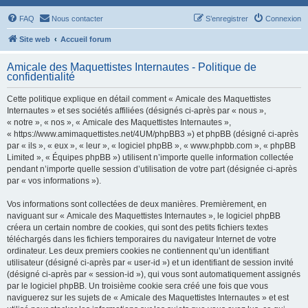
FAQ
Nous contacter
S’enregistrer
Connexion
Site web
Accueil forum
Amicale des Maquettistes Internautes - Politique de
confidentialité
Cette politique explique en détail comment « Amicale des Maquettistes
Internautes » et ses sociétés affiliées (désignés ci-après par « nous »,
« notre », « nos », « Amicale des Maquettistes Internautes »,
« https://www.amimaquettistes.net/4UM/phpBB3 ») et phpBB (désigné ci-après
par « ils », « eux », « leur », « logiciel phpBB », « www.phpbb.com », « phpBB
Limited », « Équipes phpBB ») utilisent n’importe quelle information collectée
pendant n’importe quelle session d’utilisation de votre part (désignée ci-après
par « vos informations »).
Vos informations sont collectées de deux manières. Premièrement, en
naviguant sur « Amicale des Maquettistes Internautes », le logiciel phpBB
créera un certain nombre de cookies, qui sont des petits fichiers textes
téléchargés dans les fichiers temporaires du navigateur Internet de votre
ordinateur. Les deux premiers cookies ne contiennent qu’un identifiant
utilisateur (désigné ci-après par « user-id ») et un identifiant de session invité
(désigné ci-après par « session-id »), qui vous sont automatiquement assignés
par le logiciel phpBB. Un troisième cookie sera créé une fois que vous
naviguerez sur les sujets de « Amicale des Maquettistes Internautes » et est