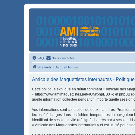
FAQ
Nous contacter
Site web
Accueil forum
Amicale des Maquettistes Internautes - Politique 
Cette politique explique en détail comment « Amicale des Maquet
« https://www.amimaquettistes.net/4UM/phpBB3 ») et phpBB (dési
quelle information collectée pendant n’importe quelle session d’
Vos informations sont collectées de deux manières. Premièremen
textes téléchargés dans les fichiers temporaires du navigateur I
identifiant de session invité (désigné ci-après par « session-i
« Amicale des Maquettistes Internautes » et est utilisé pour sto