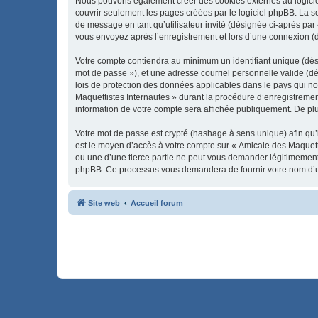
Nous pouvons également créer des cookies externes au logiciel
couvrir seulement les pages créées par le logiciel phpBB. La se
de message en tant qu’utilisateur invité (désignée ci-après par
vous envoyez après l’enregistrement et lors d’une connexion (
Votre compte contiendra au minimum un identifiant unique (dési
mot de passe »), et une adresse courriel personnelle valide (dé
lois de protection des données applicables dans le pays qui no
Maquettistes Internautes » durant la procédure d’enregistrement
information de votre compte sera affichée publiquement. De plus
Votre mot de passe est crypté (hashage à sens unique) afin qu’i
est le moyen d’accès à votre compte sur « Amicale des Maquett
ou une d’une tierce partie ne peut vous demander légitimement v
phpBB. Ce processus vous demandera de fournir votre nom d’uti
Site web
Accueil forum