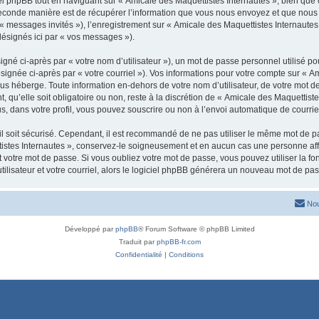
 phpBB tout en naviguant sur « Amicale des Maquettistes Internautes », bien que 
conde manière est de récupérer l’information que vous nous envoyez et que nous coll
 « messages invités »), l’enregistrement sur « Amicale des Maquettistes Internaute
désignés ici par « vos messages »).
gné ci-après par « votre nom d’utilisateur »), un mot de passe personnel utilisé po
signée ci-après par « votre courriel »). Vos informations pour votre compte sur « A
us héberge. Toute information en-dehors de votre nom d’utilisateur, de votre mot d
, qu’elle soit obligatoire ou non, reste à la discrétion de « Amicale des Maquettist
, dans votre profil, vous pouvez souscrire ou non à l’envoi automatique de courriel
l soit sécurisé. Cependant, il est recommandé de ne pas utiliser le même mot de pas
istes Internautes », conservez-le soigneusement et en aucun cas une personne aff
otre mot de passe. Si vous oubliez votre mot de passe, vous pouvez utiliser la fonc
lisateur et votre courriel, alors le logiciel phpBB générera un nouveau mot de pa
Nou
Développé par
phpBB
® Forum Software © phpBB Limited
Traduit par
phpBB-fr.com
Confidentialité
|
Conditions