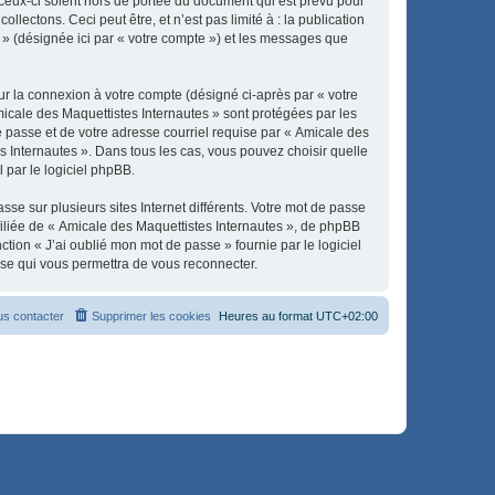
ceux-ci soient hors de portée du document qui est prévu pour
ectons. Ceci peut être, et n’est pas limité à : la publication
s » (désignée ici par « votre compte ») et les messages que
ur la connexion à votre compte (désigné ci-après par « votre
micale des Maquettistes Internautes » sont protégées par les
e passe et de votre adresse courriel requise par « Amicale des
es Internautes ». Dans tous les cas, vous pouvez choisir quelle
 par le logiciel phpBB.
se sur plusieurs sites Internet différents. Votre mot de passe
iliée de « Amicale des Maquettistes Internautes », de phpBB
tion « J’ai oublié mon mot de passe » fournie par le logiciel
sse qui vous permettra de vous reconnecter.
s contacter
Supprimer les cookies
Heures au format
UTC+02:00