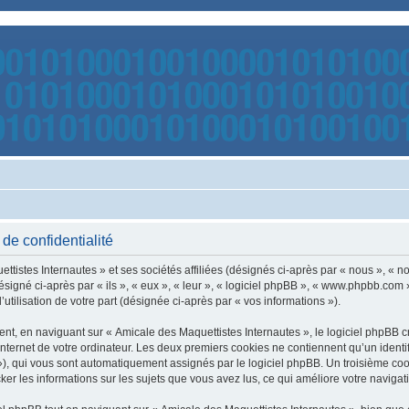
de confidentialité
tistes Internautes » et ses sociétés affiliées (désignés ci-après par « nous », « no
gné ci-après par « ils », « eux », « leur », « logiciel phpBB », « www.phpbb.com 
utilisation de votre part (désignée ci-après par « vos informations »).
t, en naviguant sur « Amicale des Maquettistes Internautes », le logiciel phpBB cré
nternet de votre ordinateur. Les deux premiers cookies ne contiennent qu’un identifia
d »), qui vous sont automatiquement assignés par le logiciel phpBB. Un troisième co
cker les informations sur les sujets que vous avez lus, ce qui améliore votre navigati