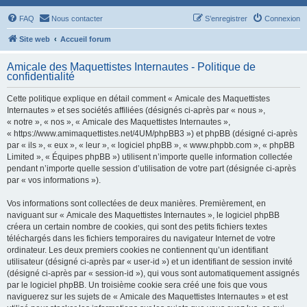
FAQ
Nous contacter
S’enregistrer
Connexion
Site web
Accueil forum
Amicale des Maquettistes Internautes - Politique de
confidentialité
Cette politique explique en détail comment « Amicale des Maquettistes
Internautes » et ses sociétés affiliées (désignés ci-après par « nous »,
« notre », « nos », « Amicale des Maquettistes Internautes »,
« https://www.amimaquettistes.net/4UM/phpBB3 ») et phpBB (désigné ci-après
par « ils », « eux », « leur », « logiciel phpBB », « www.phpbb.com », « phpBB
Limited », « Équipes phpBB ») utilisent n’importe quelle information collectée
pendant n’importe quelle session d’utilisation de votre part (désignée ci-après
par « vos informations »).
Vos informations sont collectées de deux manières. Premièrement, en
naviguant sur « Amicale des Maquettistes Internautes », le logiciel phpBB
créera un certain nombre de cookies, qui sont des petits fichiers textes
téléchargés dans les fichiers temporaires du navigateur Internet de votre
ordinateur. Les deux premiers cookies ne contiennent qu’un identifiant
utilisateur (désigné ci-après par « user-id ») et un identifiant de session invité
(désigné ci-après par « session-id »), qui vous sont automatiquement assignés
par le logiciel phpBB. Un troisième cookie sera créé une fois que vous
naviguerez sur les sujets de « Amicale des Maquettistes Internautes » et est