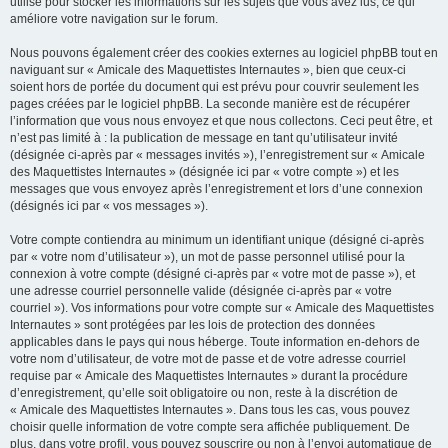
utilisé pour stocker les informations sur les sujets que vous avez lus, ce qui
améliore votre navigation sur le forum.
Nous pouvons également créer des cookies externes au logiciel phpBB tout en
naviguant sur « Amicale des Maquettistes Internautes », bien que ceux-ci
soient hors de portée du document qui est prévu pour couvrir seulement les
pages créées par le logiciel phpBB. La seconde manière est de récupérer
l’information que vous nous envoyez et que nous collectons. Ceci peut être, et
n’est pas limité à : la publication de message en tant qu’utilisateur invité
(désignée ci-après par « messages invités »), l’enregistrement sur « Amicale
des Maquettistes Internautes » (désignée ici par « votre compte ») et les
messages que vous envoyez après l’enregistrement et lors d’une connexion
(désignés ici par « vos messages »).
Votre compte contiendra au minimum un identifiant unique (désigné ci-après
par « votre nom d’utilisateur »), un mot de passe personnel utilisé pour la
connexion à votre compte (désigné ci-après par « votre mot de passe »), et
une adresse courriel personnelle valide (désignée ci-après par « votre
courriel »). Vos informations pour votre compte sur « Amicale des Maquettistes
Internautes » sont protégées par les lois de protection des données
applicables dans le pays qui nous héberge. Toute information en-dehors de
votre nom d’utilisateur, de votre mot de passe et de votre adresse courriel
requise par « Amicale des Maquettistes Internautes » durant la procédure
d’enregistrement, qu’elle soit obligatoire ou non, reste à la discrétion de
« Amicale des Maquettistes Internautes ». Dans tous les cas, vous pouvez
choisir quelle information de votre compte sera affichée publiquement. De
plus, dans votre profil, vous pouvez souscrire ou non à l’envoi automatique de