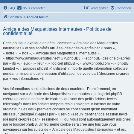
FAQ
Nous contacter
S’enregistrer
Connexion
Site web
Accueil forum
Amicale des Maquettistes Internautes - Politique de
confidentialité
Cette politique explique en détail comment « Amicale des Maquettistes
Internautes » et ses sociétés affiliées (désignés ci-après par « nous »,
« notre », « nos », « Amicale des Maquettistes Internautes »,
« https://www.amimaquettistes.net/4UM/phpBB3 ») et phpBB (désigné ci-après
par « ils », « eux », « leur », « logiciel phpBB », « www.phpbb.com », « phpBB
Limited », « Équipes phpBB ») utilisent n’importe quelle information collectée
pendant n’importe quelle session d’utilisation de votre part (désignée ci-après
par « vos informations »).
Vos informations sont collectées de deux manières. Premièrement, en
naviguant sur « Amicale des Maquettistes Internautes », le logiciel phpBB
créera un certain nombre de cookies, qui sont des petits fichiers textes
téléchargés dans les fichiers temporaires du navigateur Internet de votre
ordinateur. Les deux premiers cookies ne contiennent qu’un identifiant
utilisateur (désigné ci-après par « user-id ») et un identifiant de session invité
(désigné ci-après par « session-id »), qui vous sont automatiquement assignés
par le logiciel phpBB. Un troisième cookie sera créé une fois que vous
naviguerez sur les sujets de « Amicale des Maquettistes Internautes » et est