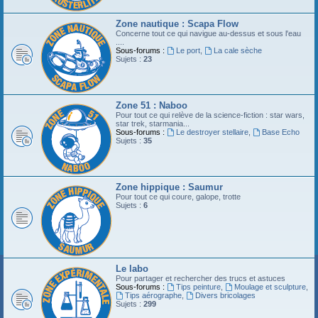
Zone nautique : Scapa Flow
Concerne tout ce qui navigue au-dessus et sous l'eau
....
Sous-forums :
Le port
,
La cale sèche
Sujets :
23
Zone 51 : Naboo
Pour tout ce qui relève de la science-fiction : star wars,
star trek, starmania...
Sous-forums :
Le destroyer stellaire
,
Base Echo
Sujets :
35
Zone hippique : Saumur
Pour tout ce qui coure, galope, trotte
Sujets :
6
Le labo
Pour partager et rechercher des trucs et astuces
Sous-forums :
Tips peinture
,
Moulage et sculpture
,
Tips aérographe
,
Divers bricolages
Sujets :
299