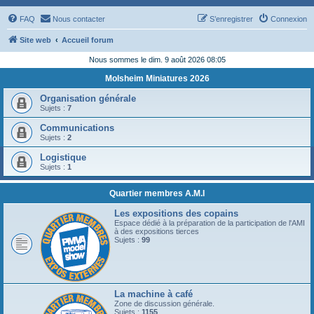
FAQ
Nous contacter
S’enregistrer
Connexion
Site web
Accueil forum
Nous sommes le dim. 9 août 2026 08:05
Molsheim Miniatures 2026
Organisation générale
Sujets :
7
Communications
Sujets :
2
Logistique
Sujets :
1
Quartier membres A.M.I
Les expositions des copains
Espace dédié à la préparation de la participation de l'AMI
à des expositions tierces
Sujets :
99
La machine à café
Zone de discussion générale.
Sujets :
1155