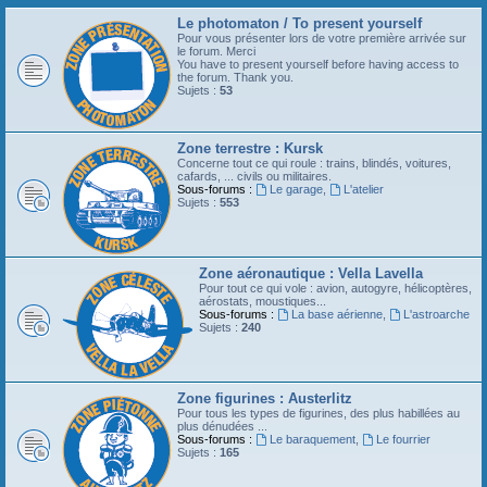
Le photomaton / To present yourself
Pour vous présenter lors de votre première arrivée sur
le forum. Merci
You have to present yourself before having access to
the forum. Thank you.
Sujets :
53
Zone terrestre : Kursk
Concerne tout ce qui roule : trains, blindés, voitures,
cafards, ... civils ou militaires.
Sous-forums :
Le garage
,
L'atelier
Sujets :
553
Zone aéronautique : Vella Lavella
Pour tout ce qui vole : avion, autogyre, hélicoptères,
aérostats, moustiques...
Sous-forums :
La base aérienne
,
L'astroarche
Sujets :
240
Zone figurines : Austerlitz
Pour tous les types de figurines, des plus habillées au
plus dénudées ...
Sous-forums :
Le baraquement
,
Le fourrier
Sujets :
165