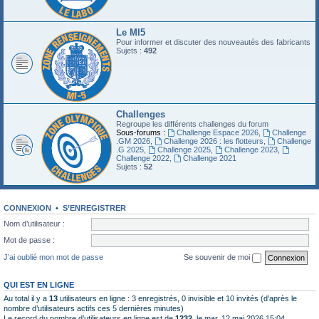
Le MI5
Pour informer et discuter des nouveautés des fabricants
Sujets :
492
Challenges
Regroupe les différents challenges du forum
Sous-forums :
Challenge Espace 2026
,
Challenge
.GM 2026
,
Challenge 2026 : les flotteurs
,
Challenge
.G 2025
,
Challenge 2025
,
Challenge 2023
,
Challenge 2022
,
Challenge 2021
Sujets :
52
CONNEXION
•
S’ENREGISTRER
Nom d’utilisateur :
Mot de passe :
J’ai oublié mon mot de passe
Se souvenir de moi
QUI EST EN LIGNE
Au total il y a
13
utilisateurs en ligne : 3 enregistrés, 0 invisible et 10 invités (d’après le
nombre d’utilisateurs actifs ces 5 dernières minutes)
Le record du nombre d’utilisateurs en ligne est de
1232
, le mar. 12 mai 2026 15:04