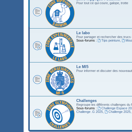
Pour tout ce qui coure, galope, trotte
Le labo
Pour partager et rechercher des trucs
Sous-forums :
Tips peinture
,
Moul
Le MI5
Pour informer et discuter des nouveaut
Challenges
Regroupe les différents challenges du
Sous-forums :
Challenge Espace 20
Challenge .G 2025
,
Challenge 2025