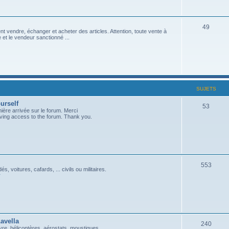
49
 vendre, échanger et acheter des articles. Attention, toute vente à
et le vendeur sanctionné ...
SUJETS
urself
53
ière arrivée sur le forum. Merci
aving access to the forum. Thank you.
553
és, voitures, cafards, ... civils ou militaires.
r
avella
240
gyre, hélicoptères, aérostats, moustiques...