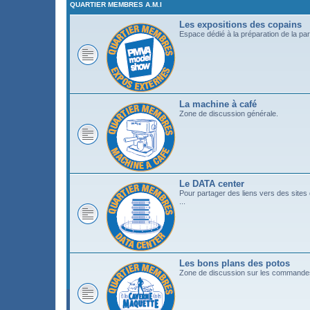
QUARTIER MEMBRES A.M.I
Les expositions des copains
Espace dédié à la préparation de la part
La machine à café
Zone de discussion générale.
Le DATA center
Pour partager des liens vers des site
...
Les bons plans des potos
Zone de discussion sur les commandes