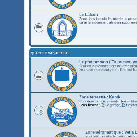
Le balcon
Zone dans laquelle les membres peuvent
caractère commerciale sera supprimée 
QUARTIER MAQUETTISTE
Le photomaton / To present yo
Pour vous présenter lors de votre prem
You have to present yourself before h
Zone terrestre : Kursk
Concerne tout ce qui roule : trains, blind
Sous-forums :
Le garage
,
L'atelie
Zone aéronautique : Vella L
Pour tout ce qui vole : avion, auto