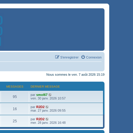
S’enregistrer
Connexion
Nous sommes le ven. 7 août 2026 15:19
MESSAGES
DERNIER MESSAGE
V
par
smol67
95
o
ven. 30 janv. 2026 10:57
i
r
V
par
R2D2
16
l
o
mar. 27 janv. 2026 09:55
e
i
d
r
V
par
R2D2
e
25
l
o
mer. 28 janv. 2026 16:48
r
e
i
n
d
r
i
e
l