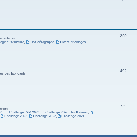
6
299
 et astuces
age et sculpture
,
Tips aérographe
,
Divers bricolages
492
és des fabricants
52
 forum
26
,
Challenge .GM 2026
,
Challenge 2026 : les flotteurs
,
,
Challenge 2023
,
Challenge 2022
,
Challenge 2021