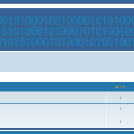
SUJETS
7
2
1