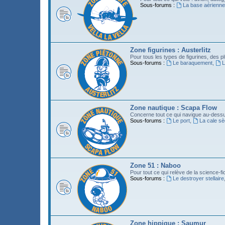
Sous-forums :
La base aérienne
Zone figurines : Austerlitz
Pour tous les types de figurines, des p
Sous-forums :
Le baraquement
,
L
Zone nautique : Scapa Flow
Concerne tout ce qui navigue au-dessus 
Sous-forums :
Le port
,
La cale s
Zone 51 : Naboo
Pour tout ce qui relève de la science-fic
Sous-forums :
Le destroyer stellaire
Zone hippique : Saumur