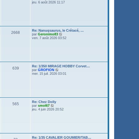
o
jeu. 6 août 2026 11:17
e
i
r
r
m
l
e
e
s
d
s
e
a
r
g
Re: Nanuqsaurus, le Crétacé, …
n
2668
e
V
par
Geronimo83
i
o
ven. 7 août 2026 03:52
e
i
r
r
m
l
e
e
s
d
s
e
a
r
g
Re: 1/350 MIRAGE HOBBY Corvet…
n
639
e
V
par
GROFION
i
o
mer. 15 juil. 2026 03:01
e
i
r
r
m
l
e
e
s
d
s
e
a
r
g
Re: Chez Dolly
n
565
e
V
par
smol67
i
o
jeu. 4 juin 2026 20:52
e
i
r
r
m
l
e
e
s
d
s
e
a
r
g
Re: 1/35 CAVALIER GOUMIER/TAB…
n