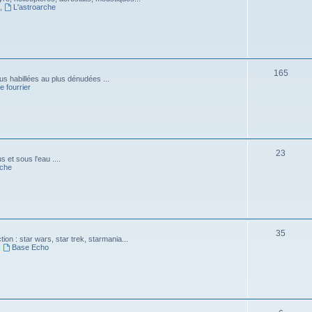
,
L'astroarche
165
lus habillées au plus dénudées ...
e fourrier
23
et sous l'eau ....
èche
35
tion : star wars, star trek, starmania...
,
Base Echo