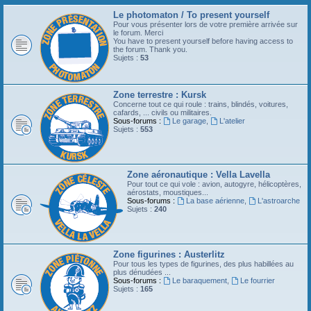
Le photomaton / To present yourself
Pour vous présenter lors de votre première arrivée sur
le forum. Merci
You have to present yourself before having access to
the forum. Thank you.
Sujets :
53
Zone terrestre : Kursk
Concerne tout ce qui roule : trains, blindés, voitures,
cafards, ... civils ou militaires.
Sous-forums :
Le garage
,
L'atelier
Sujets :
553
Zone aéronautique : Vella Lavella
Pour tout ce qui vole : avion, autogyre, hélicoptères,
aérostats, moustiques...
Sous-forums :
La base aérienne
,
L'astroarche
Sujets :
240
Zone figurines : Austerlitz
Pour tous les types de figurines, des plus habillées au
plus dénudées ...
Sous-forums :
Le baraquement
,
Le fourrier
Sujets :
165