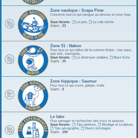
Zone nautique : Scapa Flow
Concerne tout ce qui navigue au-dessus et sous l'eau
....
Sous-forums :
Le port
,
La cale sèche
Sujets :
23
Zone 51 : Naboo
Pour tout ce qui relève de la science-fiction : star wars,
star trek, starmania...
Sous-forums :
Le destroyer stellaire
,
Base Echo
Sujets :
35
Zone hippique : Saumur
Pour tout ce qui coure, galope, trotte
Sujets :
6
Le labo
Pour partager et rechercher des trucs et astuces
Sous-forums :
Tips peinture
,
Moulage et sculpture
,
Tips aérographe
,
Divers bricolages
Sujets :
299