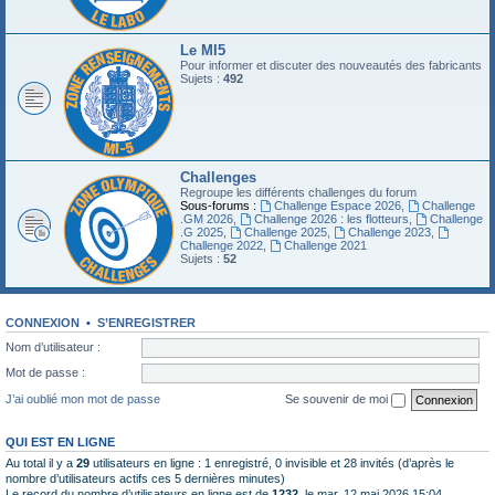
Le MI5
Pour informer et discuter des nouveautés des fabricants
Sujets :
492
Challenges
Regroupe les différents challenges du forum
Sous-forums :
Challenge Espace 2026
,
Challenge
.GM 2026
,
Challenge 2026 : les flotteurs
,
Challenge
.G 2025
,
Challenge 2025
,
Challenge 2023
,
Challenge 2022
,
Challenge 2021
Sujets :
52
CONNEXION
•
S’ENREGISTRER
Nom d’utilisateur :
Mot de passe :
J’ai oublié mon mot de passe
Se souvenir de moi
QUI EST EN LIGNE
Au total il y a
29
utilisateurs en ligne : 1 enregistré, 0 invisible et 28 invités (d’après le
nombre d’utilisateurs actifs ces 5 dernières minutes)
Le record du nombre d’utilisateurs en ligne est de
1232
, le mar. 12 mai 2026 15:04