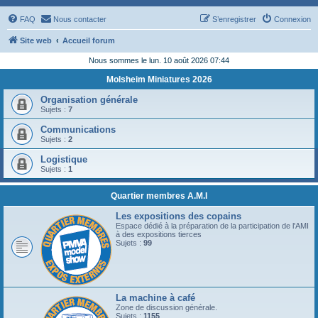
FAQ
Nous contacter
S’enregistrer
Connexion
Site web
Accueil forum
Nous sommes le lun. 10 août 2026 07:44
Molsheim Miniatures 2026
Organisation générale
Sujets :
7
Communications
Sujets :
2
Logistique
Sujets :
1
Quartier membres A.M.I
Les expositions des copains
Espace dédié à la préparation de la participation de l'AMI
à des expositions tierces
Sujets :
99
La machine à café
Zone de discussion générale.
Sujets :
1155