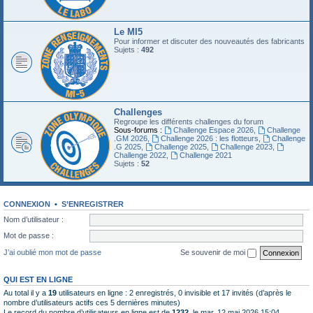
Le MI5
Pour informer et discuter des nouveautés des fabricants
Sujets :
492
Challenges
Regroupe les différents challenges du forum
Sous-forums :
Challenge Espace 2026
,
Challenge
.GM 2026
,
Challenge 2026 : les flotteurs
,
Challenge
.G 2025
,
Challenge 2025
,
Challenge 2023
,
Challenge 2022
,
Challenge 2021
Sujets :
52
CONNEXION
•
S’ENREGISTRER
Nom d’utilisateur :
Mot de passe :
J’ai oublié mon mot de passe
Se souvenir de moi
QUI EST EN LIGNE
Au total il y a
19
utilisateurs en ligne : 2 enregistrés, 0 invisible et 17 invités (d’après le
nombre d’utilisateurs actifs ces 5 dernières minutes)
Le record du nombre d’utilisateurs en ligne est de
1232
, le mar. 12 mai 2026 15:04