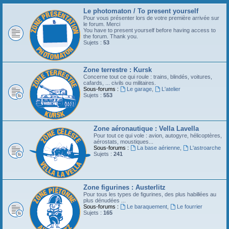
Le photomaton / To present yourself
Pour vous présenter lors de votre première arrivée sur
le forum. Merci
You have to present yourself before having access to
the forum. Thank you.
Sujets :
53
Zone terrestre : Kursk
Concerne tout ce qui roule : trains, blindés, voitures,
cafards, ... civils ou militaires.
Sous-forums :
Le garage
,
L'atelier
Sujets :
553
Zone aéronautique : Vella Lavella
Pour tout ce qui vole : avion, autogyre, hélicoptères,
aérostats, moustiques...
Sous-forums :
La base aérienne
,
L'astroarche
Sujets :
241
Zone figurines : Austerlitz
Pour tous les types de figurines, des plus habillées au
plus dénudées ...
Sous-forums :
Le baraquement
,
Le fourrier
Sujets :
165