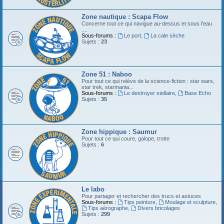
Zone nautique : Scapa Flow
Concerne tout ce qui navigue au-dessus et sous l'eau
....
Sous-forums :
Le port
,
La cale sèche
Sujets :
23
Zone 51 : Naboo
Pour tout ce qui relève de la science-fiction : star wars,
star trek, starmania...
Sous-forums :
Le destroyer stellaire
,
Base Echo
Sujets :
35
Zone hippique : Saumur
Pour tout ce qui coure, galope, trotte
Sujets :
6
Le labo
Pour partager et rechercher des trucs et astuces
Sous-forums :
Tips peinture
,
Moulage et sculpture
,
Tips aérographe
,
Divers bricolages
Sujets :
299