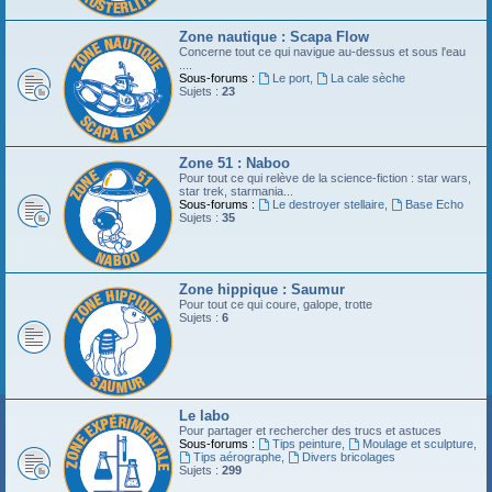
Zone nautique : Scapa Flow
Concerne tout ce qui navigue au-dessus et sous l'eau
....
Sous-forums :
Le port
,
La cale sèche
Sujets :
23
Zone 51 : Naboo
Pour tout ce qui relève de la science-fiction : star wars,
star trek, starmania...
Sous-forums :
Le destroyer stellaire
,
Base Echo
Sujets :
35
Zone hippique : Saumur
Pour tout ce qui coure, galope, trotte
Sujets :
6
Le labo
Pour partager et rechercher des trucs et astuces
Sous-forums :
Tips peinture
,
Moulage et sculpture
,
Tips aérographe
,
Divers bricolages
Sujets :
299