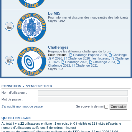
Le MI5
Pour informer et discuter des nouveautés des fabricants
Sujets :
492
Challenges
Regroupe les différents challenges du forum
Sous-forums :
Challenge Espace 2026
,
Challenge
.GM 2026
,
Challenge 2026 : les flotteurs
,
Challenge
.G 2025
,
Challenge 2025
,
Challenge 2023
,
Challenge 2022
,
Challenge 2021
Sujets :
52
CONNEXION
•
S’ENREGISTRER
Nom d’utilisateur :
Mot de passe :
J’ai oublié mon mot de passe
Se souvenir de moi
QUI EST EN LIGNE
Au total il y a
22
utilisateurs en ligne : 1 enregistré, 0 invisible et 21 invités (d’après le
nombre d’utilisateurs actifs ces 5 dernières minutes)
Le record du nombre d’utilisateurs en ligne est de
1232
, le mar. 12 mai 2026 15:04