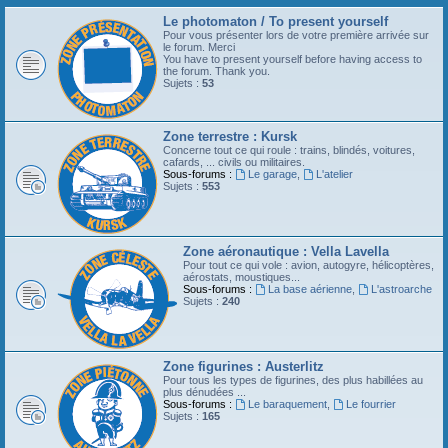
Le photomaton / To present yourself
Pour vous présenter lors de votre première arrivée sur
le forum. Merci
You have to present yourself before having access to
the forum. Thank you.
Sujets :
53
Zone terrestre : Kursk
Concerne tout ce qui roule : trains, blindés, voitures,
cafards, ... civils ou militaires.
Sous-forums :
Le garage
,
L'atelier
Sujets :
553
Zone aéronautique : Vella Lavella
Pour tout ce qui vole : avion, autogyre, hélicoptères,
aérostats, moustiques...
Sous-forums :
La base aérienne
,
L'astroarche
Sujets :
240
Zone figurines : Austerlitz
Pour tous les types de figurines, des plus habillées au
plus dénudées ...
Sous-forums :
Le baraquement
,
Le fourrier
Sujets :
165