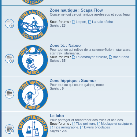
Zone nautique : Scapa Flow
Concerne tout ce qui navigue au-dessus et sous l'eau
....
Sous-forums :
Le port
,
La cale sèche
Sujets :
23
Zone 51 : Naboo
Pour tout ce qui relève de la science-fiction : star wars,
star trek, starmania...
Sous-forums :
Le destroyer stellaire
,
Base Echo
Sujets :
35
Zone hippique : Saumur
Pour tout ce qui coure, galope, trotte
Sujets :
6
Le labo
Pour partager et rechercher des trucs et astuces
Sous-forums :
Tips peinture
,
Moulage et sculpture
,
Tips aérographe
,
Divers bricolages
Sujets :
299