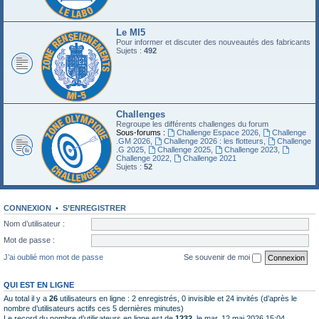
Le MI5
Pour informer et discuter des nouveautés des fabricants
Sujets :
492
Challenges
Regroupe les différents challenges du forum
Sous-forums :
Challenge Espace 2026
,
Challenge
.GM 2026
,
Challenge 2026 : les flotteurs
,
Challenge
.G 2025
,
Challenge 2025
,
Challenge 2023
,
Challenge 2022
,
Challenge 2021
Sujets :
52
CONNEXION
•
S’ENREGISTRER
Nom d’utilisateur :
Mot de passe :
J’ai oublié mon mot de passe
Se souvenir de moi
QUI EST EN LIGNE
Au total il y a
26
utilisateurs en ligne : 2 enregistrés, 0 invisible et 24 invités (d’après le
nombre d’utilisateurs actifs ces 5 dernières minutes)
Le record du nombre d’utilisateurs en ligne est de
1232
, le mar. 12 mai 2026 15:04