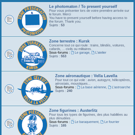
Le photomaton / To present yourself
Pour vous présenter lors de votre première arrivée sur
le forum. Merci
You have to present yourself before having access to
the forum. Thank you.
Sujets :
53
Zone terrestre : Kursk
Concerne tout ce qui roule : trains, blindés, voitures,
cafards, ... civils ou militaires.
Sous-forums :
Le garage
,
L'atelier
Sujets :
553
Zone aéronautique : Vella Lavella
Pour tout ce qui vole : avion, autogyre, hélicoptères,
aérostats, moustiques...
Sous-forums :
La base aérienne
,
L'astroarche
Sujets :
240
Zone figurines : Austerlitz
Pour tous les types de figurines, des plus habillées au
plus dénudées ...
Sous-forums :
Le baraquement
,
Le fourrier
Sujets :
165