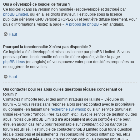
Qui a développé ce logiciel de forum ?
Ce logiciel (dans sa version non modifiée) est développé et distribué par
phpBB Limited
, qui en a les droits d’auteur. Il est publié sous la licence
publique générale GNU version 2 (GPL-2.0) et peut être diffusé librement. Pour
plus d’informations, visitez la page «
À propos de phpBB
» (en anglais).
Haut
Pourquoi la fonctionnalité X n’est pas disponible ?
Ce logiciel a été développé et mis sous licence par phpBB Limited. Si vous
pensez qu’une fonctionnalité nécessite d’être ajoutée, visitez la page
phpBB Ideas
(en anglais) où vous pouvez voter pour des idées proposées ou
en suggérer de nouvelles.
Haut
Qui contacter pour les abus ou les questions légales concernant ce
forum ?
Contactez n’importe lequel des administrateurs de la liste « L’équipe du
forum ». Si vous restez sans réponse alors prenez contact avec le propriétaire
du domaine (en faisant une
recherche sur whois
) ou si un service gratuit est
utilisé (exemple : Yahoo!, Free, f2s.com, etc.), avec le service de gestion ou des
abus. Notez que phpBB Limited
n’a absolument aucun contrôle
et ne peut
être, en aucun cas, tenu pour responsable sur
comment
,
où
ou
par qui
ce
forum est utilisé. Il est inutile de contacter phpBB Limited pour toute question
légale (cessions et désistements, responsabilité, propos diffamatoires, etc.)
non directement liée
au site Internet phpbb.com ou au logiciel phpBB lui-