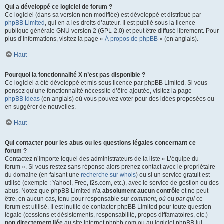
Qui a développé ce logiciel de forum ?
Ce logiciel (dans sa version non modifiée) est développé et distribué par
phpBB Limited
, qui en a les droits d’auteur. Il est publié sous la licence
publique générale GNU version 2 (GPL-2.0) et peut être diffusé librement. Pour
plus d’informations, visitez la page «
À propos de phpBB
» (en anglais).
Haut
Pourquoi la fonctionnalité X n’est pas disponible ?
Ce logiciel a été développé et mis sous licence par phpBB Limited. Si vous
pensez qu’une fonctionnalité nécessite d’être ajoutée, visitez la page
phpBB Ideas
(en anglais) où vous pouvez voter pour des idées proposées ou
en suggérer de nouvelles.
Haut
Qui contacter pour les abus ou les questions légales concernant ce
forum ?
Contactez n’importe lequel des administrateurs de la liste « L’équipe du
forum ». Si vous restez sans réponse alors prenez contact avec le propriétaire
du domaine (en faisant une
recherche sur whois
) ou si un service gratuit est
utilisé (exemple : Yahoo!, Free, f2s.com, etc.), avec le service de gestion ou des
abus. Notez que phpBB Limited
n’a absolument aucun contrôle
et ne peut
être, en aucun cas, tenu pour responsable sur
comment
,
où
ou
par qui
ce
forum est utilisé. Il est inutile de contacter phpBB Limited pour toute question
légale (cessions et désistements, responsabilité, propos diffamatoires, etc.)
non directement liée
au site Internet phpbb.com ou au logiciel phpBB lui-