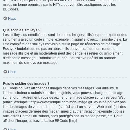
Non, il n’est pas possible de publier du HTML sur ce forum. La plupart des
mises en forme permises par le HTML peuvent être appliquées avec les
BBCodes.
Haut
Que sont les smileys ?
Les smileys, ou émoticônes, sont de petites images utilisées pour exprimer des
sentiments avec un code simple, exemple : :) signifie joyeux, :( signifie triste. La
liste complète des smileys est visible sur la page de rédaction de message.
Essayez toutefois de ne pas en abuser. Ils peuvent rapidement rendre un
message illisible et un modérateur peut décider de les retirer ou simplement
d’effacer le message. L’administrateur peut aussi avoir défini un nombre
maximum de smileys par message.
Haut
Puis-je publier des images ?
Oui, vous pouvez afficher des images dans vos messages. Par ailleurs, si
l’administrateur a autorisé les fichiers joints, vous pouvez charger une image
sur le forum. Autrement, vous devez lier une image placée sur un serveur Web
public, exemple : http://www.exemple.com/mon-image.gif. Vous ne pouvez pas
lier des images de votre ordinateur (sauf si c’est un serveur Web public) ni des
images placées derrière des mécanismes d’authentification, exemple : boîtes
aux lettres Hotmail ou Yahoo!, sites protégés par un mot de passe, etc. Pour
afficher l’image, utilisez la balise BBCode [img].