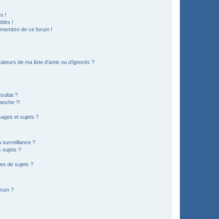
s !
bles !
n membre de ce forum !
ateurs de ma liste d’amis ou d’ignorés ?
sultat ?
anche ?!
ages et sujets ?
a surveillance ?
 sujets ?
es de sujets ?
orum ?