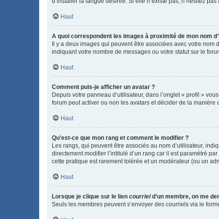
d’installer la langue désirée. Si elle n’existe pas, n’hésitez pa
Haut
A quoi correspondent les images à proximité de mon nom d’u
Il y a deux images qui peuvent être associées avec votre nom d’
indiquant votre nombre de messages ou votre statut sur le fo
Haut
Comment puis-je afficher un avatar ?
Depuis votre panneau d’utilisateur, dans l’onglet « profil » vou
forum peut activer ou non les avatars et décider de la manière d
Haut
Qu’est-ce que mon rang et comment le modifier ?
Les rangs, qui peuvent être associés au nom d’utilisateur, ind
directement modifier l’intitulé d’un rang car il est paramétré p
cette pratique est rarement tolérée et un modérateur (ou un ad
Haut
Lorsque je clique sur le lien
courriel
d’un membre, on me de
Seuls les membres peuvent s’envoyer des courriels via le formulai