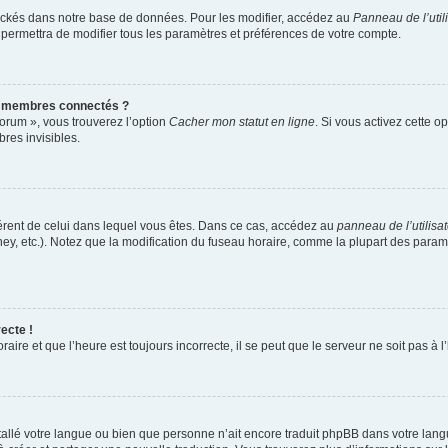
ockés dans notre base de données. Pour les modifier, accédez au
Panneau de l’util
 permettra de modifier tous les paramètres et préférences de votre compte.
s membres connectés ?
forum », vous trouverez l’option
Cacher mon statut en ligne
. Si vous activez cette o
es invisibles.
ifférent de celui dans lequel vous êtes. Dans ce cas, accédez au
panneau de l’utilisa
ney, etc.). Notez que la modification du fuseau horaire, comme la plupart des para
ecte !
aire et que l’heure est toujours incorrecte, il se peut que le serveur ne soit pas à
installé votre langue ou bien que personne n’ait encore traduit phpBB dans votre l