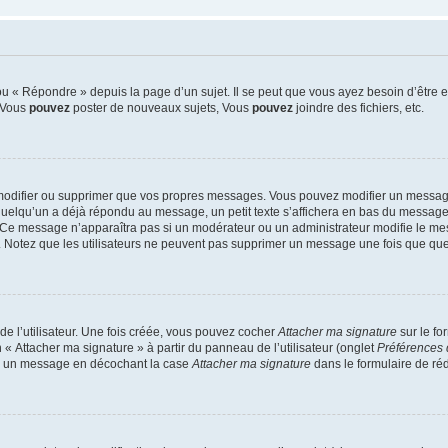
 « Répondre » depuis la page d’un sujet. Il se peut que vous ayez besoin d’être e
: Vous
pouvez
poster de nouveaux sujets, Vous
pouvez
joindre des fichiers, etc.
modifier ou supprimer que vos propres messages. Vous pouvez modifier un message
lqu’un a déjà répondu au message, un petit texte s’affichera en bas du message ind
n. Ce message n’apparaîtra pas si un modérateur ou un administrateur modifie le mes
ive. Notez que les utilisateurs ne peuvent pas supprimer un message une fois que qu
e l’utilisateur. Une fois créée, vous pouvez cocher
Attacher ma signature
sur le fo
 « Attacher ma signature » à partir du panneau de l’utilisateur (onglet
Préférences 
 à un message en décochant la case
Attacher ma signature
dans le formulaire de ré