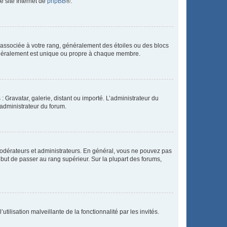
e site Internet de
phpBB
®.
e associée à votre rang, généralement des étoiles ou des blocs
généralement est unique ou propre à chaque membre.
: Gravatar, galerie, distant ou importé. L’administrateur du
 administrateur du forum.
modérateurs et administrateurs. En général, vous ne pouvez pas
l but de passer au rang supérieur. Sur la plupart des forums,
tilisation malveillante de la fonctionnalité par les invités.