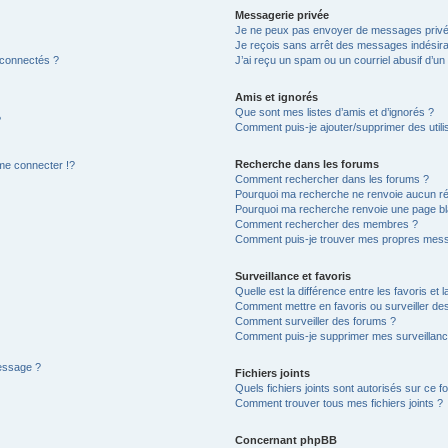
Messagerie privée
Je ne peux pas envoyer de messages privé
Je reçois sans arrêt des messages indésira
 connectés ?
J’ai reçu un spam ou un courriel abusif d’u
Amis et ignorés
Que sont mes listes d’amis et d’ignorés ?
?
Comment puis-je ajouter/supprimer des utilis
Recherche dans les forums
e connecter !?
Comment rechercher dans les forums ?
Pourquoi ma recherche ne renvoie aucun ré
Pourquoi ma recherche renvoie une page bl
Comment rechercher des membres ?
Comment puis-je trouver mes propres mess
Surveillance et favoris
Quelle est la différence entre les favoris et l
Comment mettre en favoris ou surveiller des
Comment surveiller des forums ?
Comment puis-je supprimer mes surveillanc
message ?
Fichiers joints
Quels fichiers joints sont autorisés sur ce f
Comment trouver tous mes fichiers joints ?
Concernant phpBB