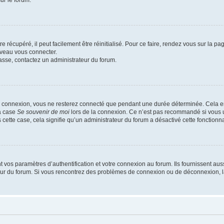
ur le forum.
 récupéré, il peut facilement être réinitialisé. Pour ce faire, rendez vous sur la p
uveau vous connecter.
passe, contactez un administrateur du forum.
e connexion, vous ne resterez connecté que pendant une durée déterminée. Cela em
la case
Se souvenir de moi
lors de la connexion. Ce n’est pas recommandé si vous u
s cette case, cela signifie qu’un administrateur du forum a désactivé cette fonctionna
os paramètres d’authentification et votre connexion au forum. Ils fournissent aussi
teur du forum. Si vous rencontrez des problèmes de connexion ou de déconnexion, l