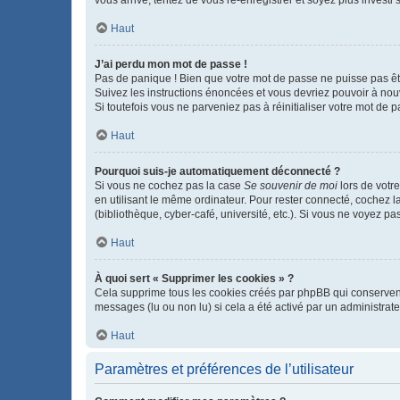
vous arrive, tentez de vous ré-enregistrer et soyez plus investi s
Haut
J’ai perdu mon mot de passe !
Pas de panique ! Bien que votre mot de passe ne puisse pas être
Suivez les instructions énoncées et vous devriez pouvoir à no
Si toutefois vous ne parveniez pas à réinitialiser votre mot de 
Haut
Pourquoi suis-je automatiquement déconnecté ?
Si vous ne cochez pas la case
Se souvenir de moi
lors de votr
en utilisant le même ordinateur. Pour rester connecté, cochez 
(bibliothèque, cyber-café, université, etc.). Si vous ne voyez pa
Haut
À quoi sert « Supprimer les cookies » ?
Cela supprime tous les cookies créés par phpBB qui conservent v
messages (lu ou non lu) si cela a été activé par un administra
Haut
Paramètres et préférences de l’utilisateur