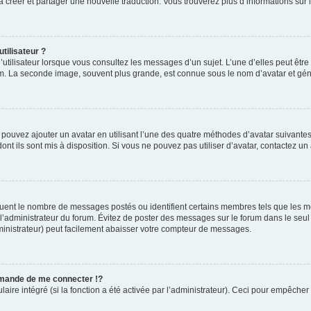
s à créer et partager une nouvelle traduction. Vous trouverez plus d’informations sur l
tilisateur ?
utilisateur lorsque vous consultez les messages d’un sujet. L’une d’elles peut êtr
rum. La seconde image, souvent plus grande, est connue sous le nom d’avatar et 
s pouvez ajouter un avatar en utilisant l’une des quatre méthodes d’avatar suivantes 
ont ils sont mis à disposition. Si vous ne pouvez pas utiliser d’avatar, contactez un
iquent le nombre de messages postés ou identifient certains membres tels que les 
ar l’administrateur du forum. Évitez de poster des messages sur le forum dans le seu
ministrateur) peut facilement abaisser votre compteur de messages.
mande de me connecter !?
re intégré (si la fonction a été activée par l’administrateur). Ceci pour empêcher l’u