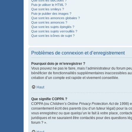
Que sont les BBCodes ?
Puis-je utiliser le HTML ?
Que sont les smileys ?
Puis-je publier des images ?
Que sont les annonces globales ?
Que sont les annonces ?
Que sont les sujets épinglés ?
Que sont les sujets verrouillés ?
Que sont les icônes de sujet ?
Problèmes de connexion et d’enregistrement
Pourquoi dois-je m’enregistrer ?
Vous pouvez ne pas le faire, mais l’administrateur du forum peu
bénéficier de fonctionnalités supplémentaires inaccessibles au
création d’un compte est rapide et vivement conseillée.
Haut
Que signifie COPPA ?
COPPA (ou
Children’s Online Privacy Protection Act
de 1998) es
consentement écrit des parents (ou d’un tuteur légal) pour la c
vous enregistrez ou que quelqu’un le fait à votre place, contac
juridiques et ne sauraient être contactés pour des questions lé
forum ? ».