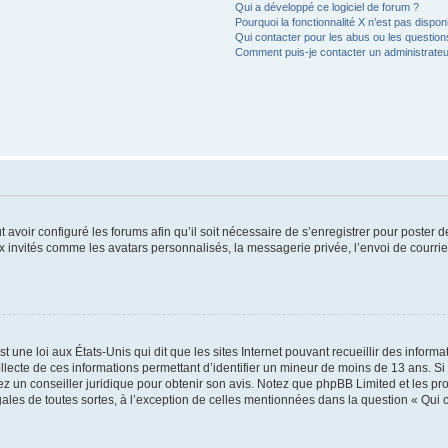
Qui a développé ce logiciel de forum ?
Pourquoi la fonctionnalité X n’est pas dispon
Qui contacter pour les abus ou les questio
Comment puis-je contacter un administrateu
t avoir configuré les forums afin qu’il soit nécessaire de s’enregistrer pour poster
x invités comme les avatars personnalisés, la messagerie privée, l’envoi de courri
t une loi aux États-Unis qui dit que les sites Internet pouvant recueillir des infor
ollecte de ces informations permettant d’identifier un mineur de moins de 13 ans. S
tez un conseiller juridique pour obtenir son avis. Notez que phpBB Limited et les pr
gales de toutes sortes, à l’exception de celles mentionnées dans la question « Qui