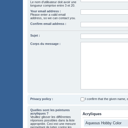
Le nom d’utilisateur doit avoir une
longueur comprise entre 3 et 20.
Your email address :
Please enter a valid email
address, so we can contact you.
Confirm email address :
Sujet :
Corps du message :
Privacy policy :
I confirm that the given name,
Quelles sont les peintures
acryliques ?
Acryliques
Veuillez glisser les différentes
réponses possibles dans la liste
Aqueous Hobby Color
appropriée. Ceci est une mesure
permettant de lutter contre les